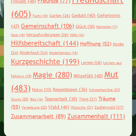
Freunde
(77)
Freude
(48)
(605)
Geheimnis
Geduld
(40)
Garten
(26)
Fuchs
(18)
Gemeinschaft
(106)
(47)
Glück
(30)
Harmonie
(17)
Herausforderungen
(26)
Hase
(18)
Hilfe
(16)
Hilfsbereitschaft
(144)
Hoffnung
(52)
Kinder
(24)
Kinderbuch
(24)
Kinderliteratur
(16)
Kurzgeschichte
(199)
Lernen
(28)
Lernen aus
Mut
Magie
(280)
Mitgefühl
(40)
Fehlern
(19)
(483)
Regenbogen
(36)
Natur
(33)
Schmetterling
(23)
Träume
Teamarbeit
(38)
Tiere
(27)
Sturm
(20)
Tanz
(16)
(55)
Wald
(46)
Zauberwald
(27)
Vergebung
(22)
Wünsche
(21)
Zusammenhalt
(111)
Zusammenarbeit
(89)