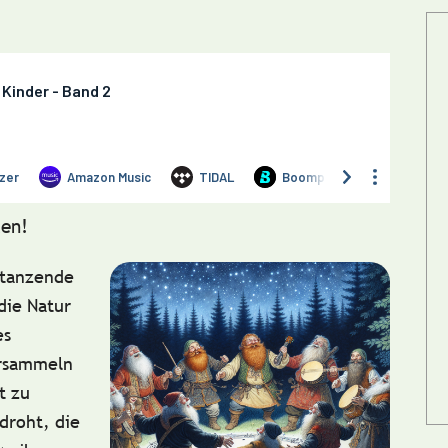
en!
tanzende
die Natur
es
ersammeln
t
zu
droht, die