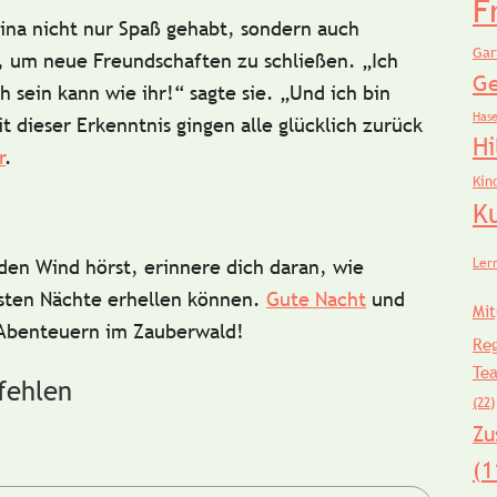
F
tina nicht nur Spaß gehabt, sondern auch
Gar
s, um neue
Freundschaften
zu schließen. „Ich
Ge
h sein kann wie ihr!“ sagte sie. „Und ich bin
Has
t dieser Erkenntnis gingen alle glücklich zurück
Hi
r
.
Kin
K
Ler
den Wind hörst, erinnere dich daran, wie
sten Nächte erhellen können.
Gute Nacht
und
Mit
Abenteuern im Zauberwald!
Re
Te
fehlen
(22)
Zu
(1