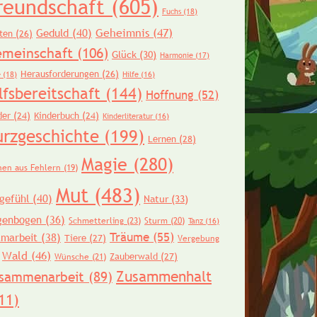
reundschaft
(605)
Fuchs
(18)
Geheimnis
(47)
Geduld
(40)
ten
(26)
meinschaft
(106)
Glück
(30)
Harmonie
(17)
Herausforderungen
(26)
e
(18)
Hilfe
(16)
lfsbereitschaft
(144)
Hoffnung
(52)
der
(24)
Kinderbuch
(24)
Kinderliteratur
(16)
urzgeschichte
(199)
Lernen
(28)
Magie
(280)
nen aus Fehlern
(19)
Mut
(483)
gefühl
(40)
Natur
(33)
genbogen
(36)
Schmetterling
(23)
Sturm
(20)
Tanz
(16)
Träume
(55)
amarbeit
(38)
Tiere
(27)
Vergebung
Wald
(46)
Zauberwald
(27)
Wünsche
(21)
Zusammenhalt
sammenarbeit
(89)
11)