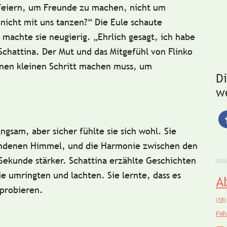
 feiern, um
Freunde zu machen
, nicht um
icht mit uns tanzen?“ Die Eule schaute
 machte sie neugierig. „Ehrlich gesagt, ich habe
Schattina. Der
Mut
und das
Mitgefühl
von Flinko
inen kleinen Schritt machen muss, um
D
w
ngsam, aber sicher fühlte sie sich wohl. Sie
ndenen Himmel
, und die
Harmonie
zwischen den
Sekunde stärker. Schattina erzählte Geschichten
 umringten und lachten. Sie lernte, dass es
A
uprobieren.
(18)
Feh