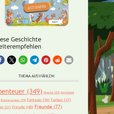
iese Geschichte
eiterempfehlen
THEMA AUSWÄHLEN:
benteuer
(349)
Drache
(23)
Ehrlichkeit
Fantasie
(36)
Farben
(37)
Erinnerungen
(19)
Freunde
(77)
Freude
(48)
ler
(27)