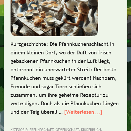
Kurzgeschichte: Die Pfannkuchenschlacht In
einem kleinen Dorf, wo der Duft von frisch
gebackenen Pfannkuchen in der Luft liegt,
entbrennt ein unerwarteter Streit: Der beste
Pfannkuchen muss gekürt werden! Nachbarn,
Freunde und sogar Tiere schließen sich
zusammen, um ihre geheime Rezeptur zu
verteidigen. Doch als die Pfannkuchen fliegen
und der Teig überall …
[Weiterlesen...]
ÜberKurzges
Die
Pfannkuche
KATEGORIE:
FREUNDSCHAFT
,
GEMEINSCHAFT
,
KINDERBUCH
,