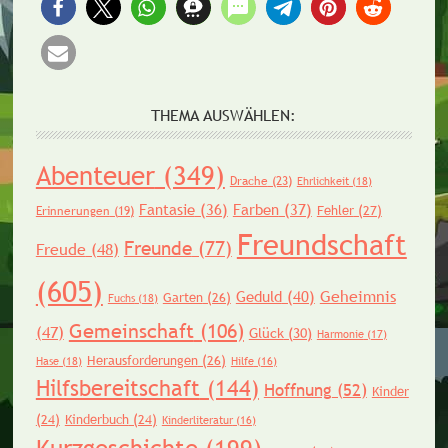
THEMA AUSWÄHLEN:
Abenteuer
(349)
Drache
(23)
Ehrlichkeit
(18)
Fantasie
(36)
Farben
(37)
Fehler
(27)
Erinnerungen
(19)
Freundschaft
Freunde
(77)
Freude
(48)
(605)
Geheimnis
Geduld
(40)
Garten
(26)
Fuchs
(18)
Gemeinschaft
(106)
(47)
Glück
(30)
Harmonie
(17)
Herausforderungen
(26)
Hase
(18)
Hilfe
(16)
Hilfsbereitschaft
(144)
Hoffnung
(52)
Kinder
(24)
Kinderbuch
(24)
Kinderliteratur
(16)