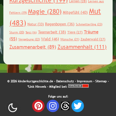
Kurzgeschichte
(199)
Lernen
(28)
Lernen aus
Mut
Magie
(280)
Mitgefühl
(40)
Fehlern
(19)
(483)
Regenbogen
(36)
Natur
(33)
Schmetterling
(23)
Träume
Teamarbeit
(38)
Tiere
(27)
Sturm
(20)
Tanz
(16)
(55)
Wald
(46)
Zauberwald
(27)
Vergebung
(22)
Wünsche
(21)
Zusammenhalt
(111)
Zusammenarbeit
(89)
© 2026 kinderkurzgeschichte.de -
Datenschutz
-
Impressum
-
Sitemap
-
*Link Hinweis
- Mitglied bei:
Folge uns auf: