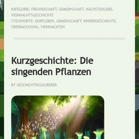
frohe
KATEGORIE:
FREUNDSCHAFT
,
GEMEINSCHAFT
,
NÄCHSTENLIEBE
,
WEIHNACHTSGESCHICHTE
Weihnachtsüberraschung
STICHWORTE:
DORFLEBEN
,
GEMEINSCHAFT
,
KINDERGESCHICHTE
,
ÜBERRASCHUNG
,
WEIHNACHTEN
Kurzgeschichte: Die
singenden Pflanzen
BY
GESCHICHTENZAUBERER