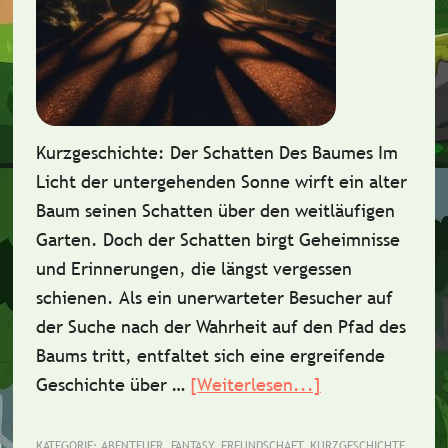
Kurzgeschichte: Der Schatten Des Baumes Im
Licht der untergehenden Sonne wirft ein alter
Baum seinen Schatten über den weitläufigen
Garten. Doch der Schatten birgt Geheimnisse
und Erinnerungen, die längst vergessen
schienen. Als ein unerwarteter Besucher auf
der Suche nach der Wahrheit auf den Pfad des
Baums tritt, entfaltet sich eine ergreifende
Geschichte über …
[Weiterlesen...]
ÜberKurzgeschi
Der
Schatten
KATEGORIE:
ABENTEUER
,
FANTASY
,
FREUNDSCHAFT
,
KURZGESCHICHTE