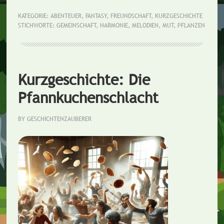
sing
KATEGORIE:
ABENTEUER
,
FANTASY
,
FREUNDSCHAFT
,
KURZGESCHICHTE
STICHWORTE:
GEMEINSCHAFT
,
HARMONIE
,
MELODIEN
,
MUT
,
PFLANZEN
Pfla
Kurzgeschichte: Die
Pfannkuchenschlacht
BY
GESCHICHTENZAUBERER