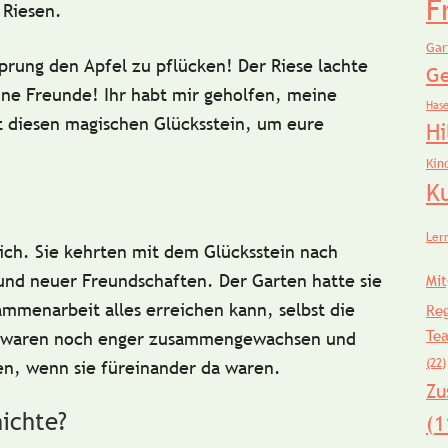
F
 Riesen.
Gar
Sprung den Apfel zu pflücken! Der Riese lachte
Ge
ine Freunde! Ihr habt mir geholfen, meine
Has
mt diesen magischen
Glücksstein
, um eure
Hi
Kin
K
Ler
ich. Sie kehrten mit dem Glücksstein nach
und neuer Freundschaften. Der Garten hatte sie
Mit
ammenarbeit
alles erreichen kann, selbst die
Re
Te
ie waren noch enger zusammengewachsen und
(22)
ten, wenn sie füreinander da waren.
Zu
hichte?
(1