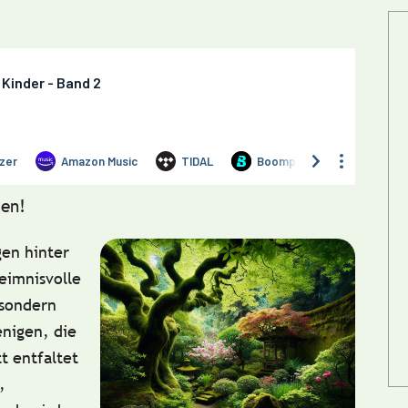
en!
gen hinter
eimnisvolle
 sondern
nigen, die
t entfaltet
,