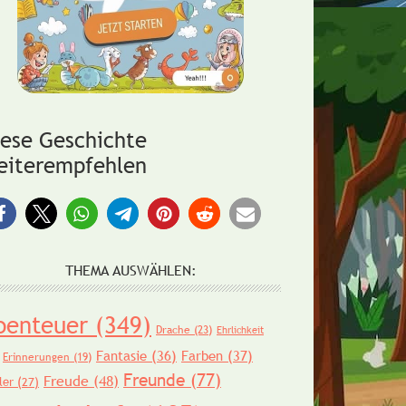
iese Geschichte
eiterempfehlen
THEMA AUSWÄHLEN:
benteuer
(349)
Drache
(23)
Ehrlichkeit
Fantasie
(36)
Farben
(37)
Erinnerungen
(19)
Freunde
(77)
Freude
(48)
ler
(27)