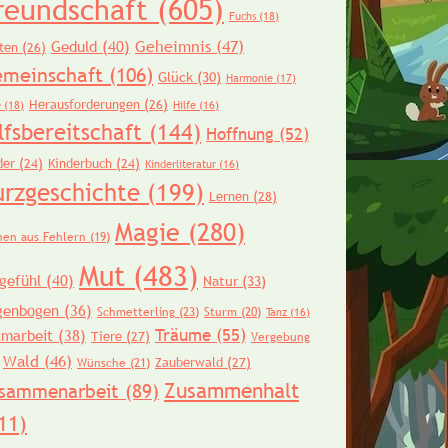
reundschaft
(605)
Fuchs
(18)
Geheimnis
(47)
Geduld
(40)
ten
(26)
meinschaft
(106)
Glück
(30)
Harmonie
(17)
Herausforderungen
(26)
e
(18)
Hilfe
(16)
lfsbereitschaft
(144)
Hoffnung
(52)
der
(24)
Kinderbuch
(24)
Kinderliteratur
(16)
urzgeschichte
(199)
Lernen
(28)
Magie
(280)
nen aus Fehlern
(19)
Mut
(483)
gefühl
(40)
Natur
(33)
genbogen
(36)
Schmetterling
(23)
Sturm
(20)
Tanz
(16)
Träume
(55)
amarbeit
(38)
Tiere
(27)
Vergebung
Wald
(46)
Zauberwald
(27)
Wünsche
(21)
Zusammenhalt
sammenarbeit
(89)
11)