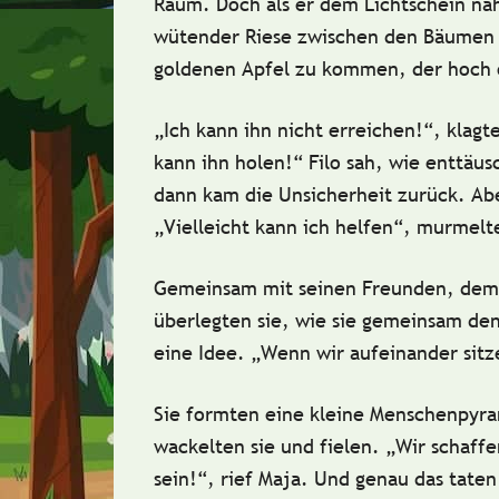
Raum. Doch als er dem Lichtschein nähe
wütender
Riese
zwischen den Bäumen s
goldenen Apfel zu kommen, der hoch o
„Ich kann ihn nicht erreichen!“, klagt
kann ihn holen!“ Filo sah, wie enttäusc
dann kam die Unsicherheit zurück. Abe
„Vielleicht kann ich helfen“, murmelte
Gemeinsam mit seinen Freunden, de
überlegten sie, wie sie gemeinsam den
eine Idee. „Wenn wir aufeinander sitz
Sie formten eine kleine Menschenpyram
wackelten sie und fielen. „Wir schaff
sein!“, rief Maja. Und genau das taten