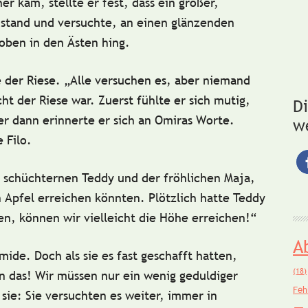
r kam, stellte er fest, dass ein großer,
tand und versuchte, an einen glänzenden
ben in den Ästen hing.
e der Riese. „Alle versuchen es, aber niemand
ht der Riese war. Zuerst fühlte er sich mutig,
D
r dann erinnerte er sich an Omiras Worte.
w
 Filo.
m
schüchternen Teddy
und der
fröhlichen Maja
,
 Apfel erreichen könnten. Plötzlich hatte Teddy
en, können wir vielleicht die Höhe erreichen!“
A
ide. Doch als sie es fast geschafft hatten,
(18)
en das! Wir müssen nur ein wenig geduldiger
Feh
 sie: Sie versuchten es weiter, immer in