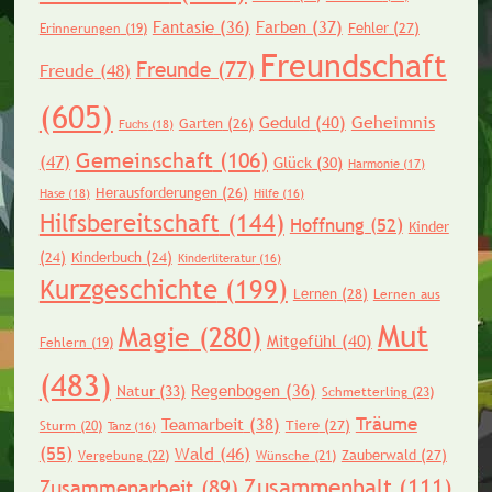
Fantasie
(36)
Farben
(37)
Fehler
(27)
Erinnerungen
(19)
Freundschaft
Freunde
(77)
Freude
(48)
(605)
Geheimnis
Geduld
(40)
Garten
(26)
Fuchs
(18)
Gemeinschaft
(106)
(47)
Glück
(30)
Harmonie
(17)
Herausforderungen
(26)
Hase
(18)
Hilfe
(16)
Hilfsbereitschaft
(144)
Hoffnung
(52)
Kinder
(24)
Kinderbuch
(24)
Kinderliteratur
(16)
Kurzgeschichte
(199)
Lernen
(28)
Lernen aus
Mut
Magie
(280)
Mitgefühl
(40)
Fehlern
(19)
(483)
Regenbogen
(36)
Natur
(33)
Schmetterling
(23)
Träume
Teamarbeit
(38)
Tiere
(27)
Sturm
(20)
Tanz
(16)
(55)
Wald
(46)
Zauberwald
(27)
Vergebung
(22)
Wünsche
(21)
Zusammenhalt
(111)
Zusammenarbeit
(89)