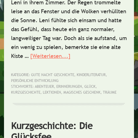
Leni in ihrem Zimmer. Der Regen trommelte
leise an das Fenster und die Wolken verhüllten
die Sonne. Leni fühlte sich einsam und hatte
das Gefühl, dass heute ein ganz normaler,
langweiliger Tag war. Doch als sie aufstand, um
ein wenig zu spielen, bemerkte sie eine alte
Kiste …
[Weiterlesen...]
ÜberKurzgeschichte:
Das
besondere
KATEGORIE:
GUTE NACHT GESCHICHTE
,
KINDERLITERATUR
,
PERSÖNLICHE ENTWICKLUNG
Geschenk
STICHWORTE:
ABENTEUER
,
ERINNERUNGEN
,
GLÜCK
,
KURZGESCHICHTE
,
LEKTIONEN
,
MAGISCHES GESCHENK
,
TRÄUME
Kurzgeschichte: Die
Glücksfee