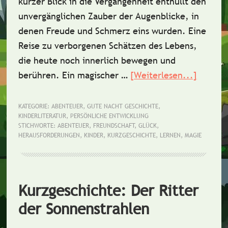
kurzer Blick in die Vergangenheit enthüllt den
unvergänglichen Zauber der Augenblicke, in
denen Freude und Schmerz eins wurden. Eine
Reise zu verborgenen Schätzen des Lebens,
die heute noch innerlich bewegen und
berühren. Ein magischer …
[Weiterlesen...]
ÜberKu
Der
Rückbli
KATEGORIE:
ABENTEUER
,
GUTE NACHT GESCHICHTE
,
KINDERLITERATUR
,
PERSÖNLICHE ENTWICKLUNG
auf
STICHWORTE:
ABENTEUER
,
FREUNDSCHAFT
,
GLÜCK
,
das
HERAUSFORDERUNGEN
,
KINDER
,
KURZGESCHICHTE
,
LERNEN
,
MAGIE
Glück
Kurzgeschichte: Der Ritter
der Sonnenstrahlen