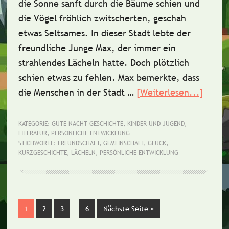
die Sonne sanft durch die Bäume schien und
die Vögel fröhlich zwitscherten, geschah
etwas Seltsames. In dieser Stadt lebte der
freundliche Junge Max, der immer ein
strahlendes Lächeln hatte. Doch plötzlich
schien etwas zu fehlen. Max bemerkte, dass
die Menschen in der Stadt …
[Weiterlesen...]
ÜberK
Das
versc
KATEGORIE:
GUTE NACHT GESCHICHTE
,
KINDER UND JUGEND
,
LITERATUR
,
PERSÖNLICHE ENTWICKLUNG
Läche
STICHWORTE:
FREUNDSCHAFT
,
GEMEINSCHAFT
,
GLÜCK
,
KURZGESCHICHTE
,
LÄCHELN
,
PERSÖNLICHE ENTWICKLUNG
Weggelassene
Seite
1
Seite
2
Seite
3
…
Seite
6
Nächste Seite
aufrufen
»
Zwischenseiten