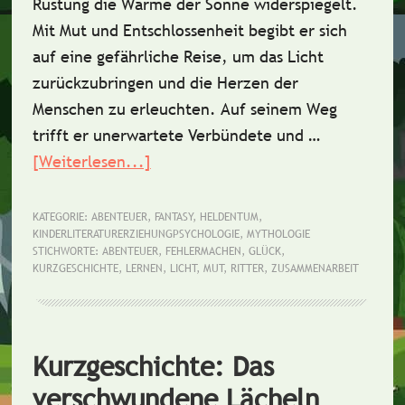
Rüstung die Wärme der Sonne widerspiegelt.
Mit Mut und Entschlossenheit begibt er sich
auf eine gefährliche Reise, um das Licht
zurückzubringen und die Herzen der
Menschen zu erleuchten. Auf seinem Weg
trifft er unerwartete Verbündete und …
[Weiterlesen...]
ÜberKurzgeschichte:
Der
Ritter
KATEGORIE:
ABENTEUER
,
FANTASY
,
HELDENTUM
,
KINDERLITERATURERZIEHUNGPSYCHOLOGIE
,
MYTHOLOGIE
der
STICHWORTE:
ABENTEUER
,
FEHLERMACHEN
,
GLÜCK
,
Sonnenstrahlen
KURZGESCHICHTE
,
LERNEN
,
LICHT
,
MUT
,
RITTER
,
ZUSAMMENARBEIT
Kurzgeschichte: Das
verschwundene Lächeln