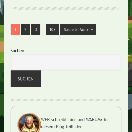
Weggelassene
Seite
1
Seite
2
Seite
3
…
Seite
107
Nächste Seite
aufrufen
»
Zwischenseiten
Seitenspalte
Suchen
SUCHEN
WER schreibt hier und WARUM?
In
diesem Blog teilt der