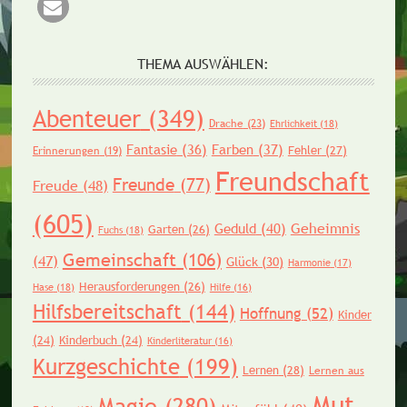
THEMA AUSWÄHLEN:
Abenteuer
(349)
Drache
(23)
Ehrlichkeit
(18)
Fantasie
(36)
Farben
(37)
Fehler
(27)
Erinnerungen
(19)
Freundschaft
Freunde
(77)
Freude
(48)
(605)
Geheimnis
Geduld
(40)
Garten
(26)
Fuchs
(18)
Gemeinschaft
(106)
(47)
Glück
(30)
Harmonie
(17)
Herausforderungen
(26)
Hase
(18)
Hilfe
(16)
Hilfsbereitschaft
(144)
Hoffnung
(52)
Kinder
(24)
Kinderbuch
(24)
Kinderliteratur
(16)
Kurzgeschichte
(199)
Lernen
(28)
Lernen aus
Mut
Magie
(280)