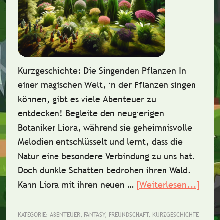
Kurzgeschichte: Die Singenden Pflanzen In
einer magischen Welt, in der Pflanzen singen
können, gibt es viele Abenteuer zu
entdecken! Begleite den neugierigen
Botaniker Liora, während sie geheimnisvolle
Melodien entschlüsselt und lernt, dass die
Natur eine besondere Verbindung zu uns hat.
Doch dunkle Schatten bedrohen ihren Wald.
Kann Liora mit ihren neuen …
[Weiterlesen...]
Über
Die
sing
KATEGORIE:
ABENTEUER
,
FANTASY
,
FREUNDSCHAFT
,
KURZGESCHICHTE