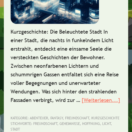
Kurzgeschichte: Die Beleuchtete Stadt In
einer Stadt, die nachts in funkelndem Licht
erstrahlt, entdeckt eine einsame Seele die
versteckten Geschichten der Bewohner.
Zwischen neonfarbenen Lichtern und
schummrigen Gassen entfaltet sich eine Reise
voller Begegnungen und unerwarteter
Wendungen. Was sich hinter den strahlenden
Fassaden verbirgt, wird zur …
[Weiterlesen...]
Über
Die
bele
KATEGORIE:
ABENTEUER
,
FANTASY
,
FREUNDSCHAFT
,
KURZGESCHICHTE
STICHWORTE:
FREUNDSCHAFT
,
GEHEIMNISSE
,
HOFFNUNG
,
LICHT
,
Stad
STADT