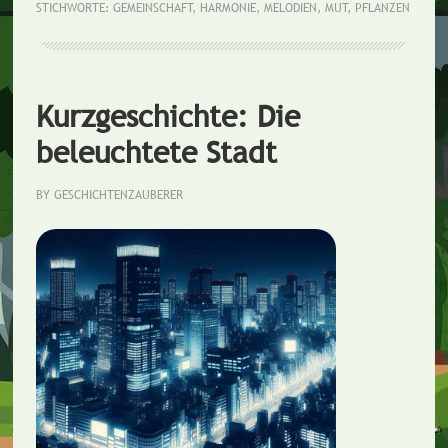
STICHWORTE:
GEMEINSCHAFT
,
HARMONIE
,
MELODIEN
,
MUT
,
PFLANZEN
Pfla
Kurzgeschichte: Die
beleuchtete Stadt
BY
GESCHICHTENZAUBERER