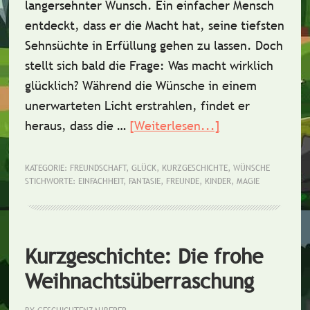
langersehnter Wunsch. Ein einfacher Mensch
entdeckt, dass er die Macht hat, seine tiefsten
Sehnsüchte in Erfüllung gehen zu lassen. Doch
stellt sich bald die Frage: Was macht wirklich
glücklich? Während die Wünsche in einem
unerwarteten Licht erstrahlen, findet er
heraus, dass die …
[Weiterlesen...]
ÜberKurzgeschi
Der
glückliche
KATEGORIE:
FREUNDSCHAFT
,
GLÜCK
,
KURZGESCHICHTE
,
WÜNSCHE
STICHWORTE:
EINFACHHEIT
,
FANTASIE
,
FREUNDE
,
KINDER
,
MAGIE
Wunsch
Kurzgeschichte: Die frohe
Weihnachtsüberraschung