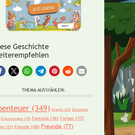
iese Geschichte
eiterempfehlen
THEMA AUSWÄHLEN:
benteuer
(349)
Drache
(23)
Ehrlichkeit
Fantasie
(36)
Farben
(37)
Erinnerungen
(19)
Freunde
(77)
Freude
(48)
ler
(27)