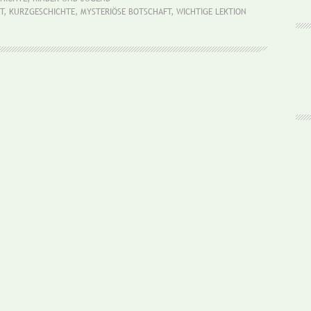
unentzifferbare
T
,
KURZGESCHICHTE
,
MYSTERIÖSE BOTSCHAFT
,
WICHTIGE LEKTION
Botschaft