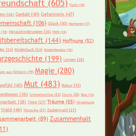
reundschaft
(605)
Fuchs
(18)
Geheimnis
(47)
Geduld
(40)
ten
(26)
meinschaft
(106)
Glück
(30)
Harmonie
(17)
Herausforderungen
(26)
e
(18)
Hilfe
(16)
lfsbereitschaft
(144)
Hoffnung
(52)
der
(24)
Kinderbuch
(24)
Kinderliteratur
(16)
urzgeschichte
(199)
Lernen
(28)
Magie
(280)
nen aus Fehlern
(19)
Mut
(483)
gefühl
(40)
Natur
(33)
genbogen
(36)
Schmetterling
(23)
Sturm
(20)
Tanz
(16)
Träume
(55)
amarbeit
(38)
Tiere
(27)
Vergebung
Wald
(46)
Zauberwald
(27)
Wünsche
(21)
Zusammenhalt
sammenarbeit
(89)
11)