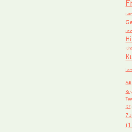
F
Gar
Ge
Has
Hi
Kin
K
Ler
Mit
Re
Te
(22)
Zu
(1