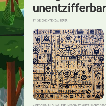
unentzifferba
BY
GESCHICHTENZAUBERER
KATEGORIE:
BILDUNG
,
FREUNDSCHAFT
,
GUTE NACHT GESC