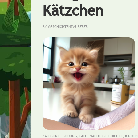
Kätzchen
BY
GESCHICHTENZAUBERER
KATEGORIE:
BILDUNG
,
GUTE NACHT GESCHICHTE
,
KINDER