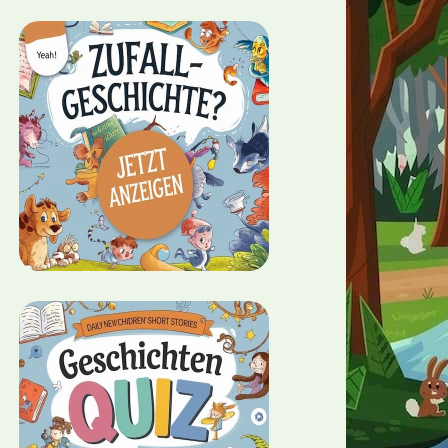
chichte:
fen