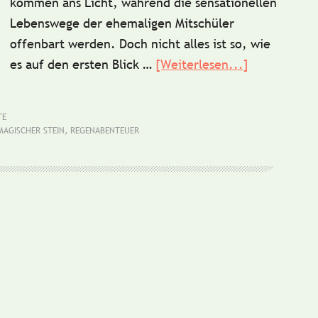
kommen ans Licht, während die sensationellen
Lebenswege der ehemaligen Mitschüler
offenbart werden. Doch nicht alles ist so, wie
es auf den ersten Blick …
[Weiterlesen...]
ÜberKurzges
Das
fröhliche
TE
Klassentref
MAGISCHER STEIN
,
REGENABENTEUER