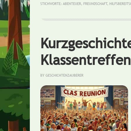
STICHWORTE:
ABENTEUER
,
FREUNDSCHAFT
,
HILFSBEREIT
Kurzgeschichte
Klassentreffen
BY
GESCHICHTENZAUBERER