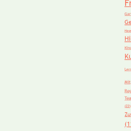
F
Gar
Ge
Has
Hi
Kin
K
Ler
Mit
Re
Te
(22)
Zu
(1