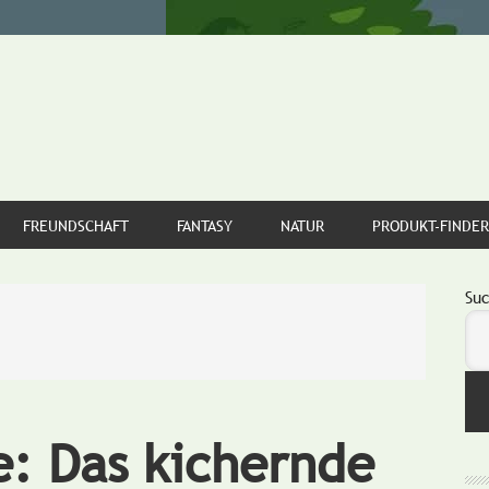
FREUNDSCHAFT
FANTASY
NATUR
PRODUKT-FINDER
S
Su
e: Das kichernde