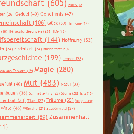
reundschaft
(605)
Fuchs
(18)
Geheimnis
(47)
Geduld
(40)
ten
(26)
meinschaft
(106)
Glück
(30)
Harmonie
(17)
Herausforderungen
(26)
e
(18)
Hilfe
(16)
lfsbereitschaft
(144)
Hoffnung
(52)
der
(24)
Kinderbuch
(24)
Kinderliteratur
(16)
urzgeschichte
(199)
Lernen
(28)
Magie
(280)
nen aus Fehlern
(19)
Mut
(483)
gefühl
(40)
Natur
(33)
genbogen
(36)
Schmetterling
(23)
Sturm
(20)
Tanz
(16)
Träume
(55)
amarbeit
(38)
Tiere
(27)
Vergebung
Wald
(46)
Zauberwald
(27)
Wünsche
(21)
Zusammenhalt
sammenarbeit
(89)
11)