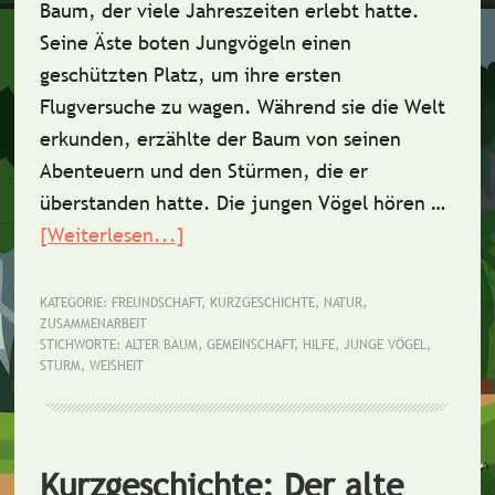
Baum, der viele Jahreszeiten erlebt hatte.
Seine Äste boten Jungvögeln einen
geschützten Platz, um ihre ersten
Flugversuche zu wagen. Während sie die Welt
erkunden, erzählte der Baum von seinen
Abenteuern und den Stürmen, die er
überstanden hatte. Die jungen Vögel hören …
[Weiterlesen...]
ÜberKurzgeschichte:
Der
alte
KATEGORIE:
FREUNDSCHAFT
,
KURZGESCHICHTE
,
NATUR
,
ZUSAMMENARBEIT
Baum
STICHWORTE:
ALTER BAUM
,
GEMEINSCHAFT
,
HILFE
,
JUNGE VÖGEL
,
und
STURM
,
WEISHEIT
die
jungen
Vögel
Kurzgeschichte: Der alte