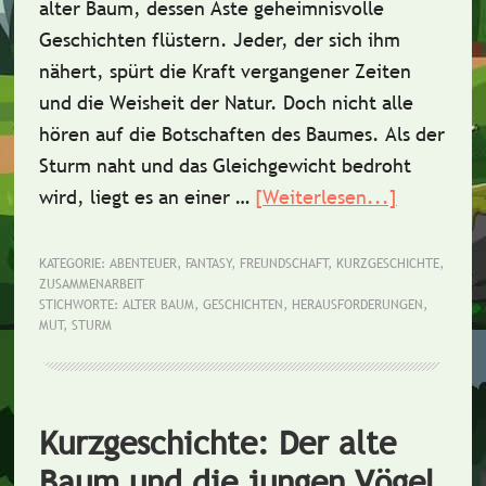
alter Baum, dessen Äste geheimnisvolle
Geschichten flüstern. Jeder, der sich ihm
nähert, spürt die Kraft vergangener Zeiten
und die Weisheit der Natur. Doch nicht alle
hören auf die Botschaften des Baumes. Als der
Sturm naht und das Gleichgewicht bedroht
wird, liegt es an einer …
[Weiterlesen...]
ÜberKurzg
Das
Flüstern
KATEGORIE:
ABENTEUER
,
FANTASY
,
FREUNDSCHAFT
,
KURZGESCHICHTE
,
ZUSAMMENARBEIT
des
STICHWORTE:
ALTER BAUM
,
GESCHICHTEN
,
HERAUSFORDERUNGEN
,
alten
MUT
,
STURM
Baumes
Kurzgeschichte: Der alte
Baum und die jungen Vögel