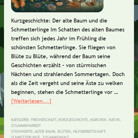
Kurzgeschichte: Der alte Baum und die
Schmetterlinge Im Schatten des alten Baumes
treffen sich jedes Jahr im Frühling die
schönsten Schmetterlinge. Sie fliegen von
Blüte zu Blüte, während der Baum seine
Geschichten erzählt – von stürmischen
Nächten und strahlenden Sommertagen. Doch
als die Zeit vergeht und seine Äste zu welken
beginnen, stehen die Schmetterlinge vor …
[Weiterlesen...]
ÜberKurzgeschichte:
Der
alte
KATEGORIE:
FREUNDSCHAFT
,
KURZGESCHICHTE
,
MÄRCHEN
,
NATUR
,
ZUSAMMENARBEIT
Baum
STICHWORTE:
ALTER BAUM
,
BLÜTEN
,
HILFSBEREITSCHAFT
,
und
SCHMETTERLINGE
,
ZUSAMMENHALT