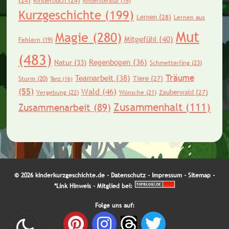
(24)
Kinderbuch
(24)
Kinderliteratur
(16)
Kurzgeschichte
(199)
Lernen
(28)
Lernen aus
Mut
Magie
(280)
Mitgefühl
(40)
Fehlern
(19)
(483)
Regenbogen
(36)
Natur
(33)
Schmetterling
(23)
Träume
Teamarbeit
(38)
Tiere
(27)
Sturm
(20)
Tanz
(16)
(55)
Wald
(46)
Zauberwald
(27)
Vergebung
(22)
Wünsche
(21)
Zusammenhalt
(111)
Zusammenarbeit
(89)
© 2026 kinderkurzgeschichte.de -
Datenschutz
-
Impressum
-
Sitemap
-
*Link Hinweis
- Mitglied bei:
Folge uns auf: