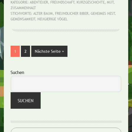
alte
KATEGORIE:
ABENTEUER
,
FREUNDSCHAFT
,
KURZGESCHICHTE
,
MUT
,
ZUSAMMENHALT
Baum
STICHWORTE:
ALTER BAUM
,
FREUNDLICHER BIBER
,
GEHEIMES NEST
,
und
GEMEINSAMKEIT
,
NEUGIERIGE VÖGEL
die
neugierigen
Vögel
Seite
1
Seite
2
Nächste Seite
aufrufen
»
Seitenspalte
Suchen
SUCHEN