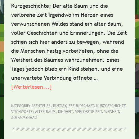
Kurzgeschichte: Der alte Baum und die
verlorene Zeit Irgendwo im Herzen eines
verwunschenen Waldes stand ein alter Baum,
voller Geschichten und Erinnerungen. Die Zeit
schien sich hier anders zu bewegen, während
die Menschen hastig vorbeiliefen, ohne die
Weisheit des Baumes wahrzunehmen. Eines
Tages jedoch blieb ein Kind stehen, und eine
unerwartete Verbindung öffnete …
[Weiterlesen...]
ÜberKurzgeschichte:
Der
alte
KATEGORIE:
ABENTEUER
,
FANTASY
,
FREUNDSCHAFT
,
KURZGESCHICHTE
STICHWORTE:
ALTER BAUM
,
KINDHEIT
,
VERLORENE ZEIT
,
WEISHEIT
,
Baum
ZUSAMMENHALT
und
die