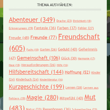
THEMA AUSWÄHLEN:
Abenteuer
(349)
Drache
(23)
Ehrlichkeit
(18)
Fantasie
(36)
Farben
(37)
Fehler
(27)
Erinnerungen
(19)
Freundschaft
Freunde
(77)
Freude
(48)
(605)
Geheimnis
Geduld
(40)
Garten
(26)
Fuchs
(18)
Gemeinschaft
(106)
(47)
Glück
(30)
Harmonie
(17)
Herausforderungen
(26)
Hase
(18)
Hilfe
(16)
Hilfsbereitschaft
(144)
Hoffnung
(52)
Kinder
(24)
Kinderbuch
(24)
Kinderliteratur
(16)
Kurzgeschichte
(199)
Lernen
(28)
Lernen aus
Mut
Magie
(280)
Mitgefühl
(40)
Fehlern
(19)
(483)
Regenbogen
(36)
Natur
(33)
Schmetterling
(23)