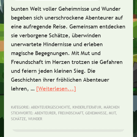
bunten Welt voller Geheimnisse und Wunder
begeben sich unerschrockene Abenteurer auf
eine aufregende Reise. Gemeinsam entdecken
sie verborgene Schätze, überwinden
unerwartete Hindernisse und erleben
magische Begegnungen. Mit Mut und
Freundschaft im Herzen trotzen sie Gefahren
und feiern jeden kleinen Sieg. Die
Geschichten ihrer fröhlichen Abenteuer
lehren, …
[Weiterlesen...]
ÜberKurzgeschichte:
Die
fröhlichen
KATEGORIE:
ABENTEUERGESCHICHTE
,
KINDERLITERATUR
,
MÄRCHEN
STICHWORTE:
ABENTEURER
,
FREUNDSCHAFT
,
GEHEIMNISSE
,
MUT
,
Abenteurer
SCHÄTZE
,
WUNDER