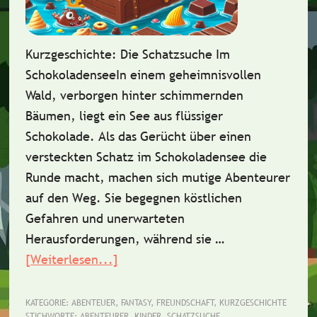
Kurzgeschichte: Die Schatzsuche Im
SchokoladenseeIn einem geheimnisvollen
Wald, verborgen hinter schimmernden
Bäumen, liegt ein See aus flüssiger
Schokolade. Als das Gerücht über einen
versteckten Schatz im Schokoladensee die
Runde macht, machen sich mutige Abenteurer
auf den Weg. Sie begegnen köstlichen
Gefahren und unerwarteten
Herausforderungen, während sie …
[Weiterlesen...]
ÜberKurzgeschichte:
Die
Schatzsuche
KATEGORIE:
ABENTEUER
,
FANTASY
,
FREUNDSCHAFT
,
KURZGESCHICHTE
STICHWORTE:
ABENTEURER
,
KINDER
,
SCHATZSUCHE
,