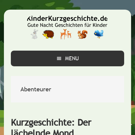
Zur
Zum
Zur
Hauptnavigation
Inhalt
Seitenspalte
springen
springen
springen
MENU
Abenteurer
Kurzgeschichte: Der
lächelnde Mond