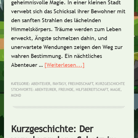
geheimnisvolle Magie. In einer kleinen Stadt
verwebt sich das Schicksal ihrer Bewohner mit
den sanften Strahlen des lächelnden
Himmelskörpers. Träume werden zum Leben
erweckt, Ängste schmelzen dahin, und
unerwartete Wendungen zeigen den Weg zur
wahren Bestimmung. Ein nächtliches
Abenteuer …
[Weiterlesen...]
ÜberKurzgeschichte:
Der
lächelnde
KATEGORIE:
ABENTEUER
,
FANTASY
,
FREUNDSCHAFT
,
KURZGESCHICHTE
STICHWORTE:
ABENTEURER
,
FREUNDE
,
HILFSBEREITSCHAFT
,
MAGIE
,
Mond
MOND
Kurzgeschichte: Der