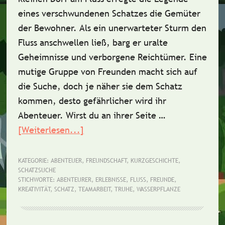
eines verschwundenen Schatzes die Gemüter
der Bewohner. Als ein unerwarteter Sturm den
Fluss anschwellen ließ, barg er uralte
Geheimnisse und verborgene Reichtümer. Eine
mutige Gruppe von Freunden macht sich auf
die Suche, doch je näher sie dem Schatz
kommen, desto gefährlicher wird ihr
Abenteuer. Wirst du an ihrer Seite …
[Weiterlesen...]
ÜberKurzgeschichte:
Der
verschwundene
KATEGORIE:
ABENTEUER
,
FREUNDSCHAFT
,
KURZGESCHICHTE
,
SCHATZSUCHE
Schatz
STICHWORTE:
ABENTEURER
,
ERLEBNISSE
,
FLUSS
,
FREUNDE
,
im
KREATIVITÄT
,
SCHATZ
,
TEAMARBEIT
,
TRUHE
,
WASSERPFLANZE
Fluss