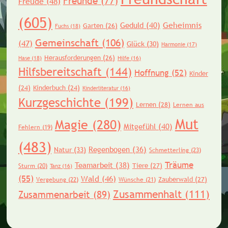
Freunde
(77)
Freude
(48)
(605)
Geheimnis
Geduld
(40)
Garten
(26)
Fuchs
(18)
Gemeinschaft
(106)
(47)
Glück
(30)
Harmonie
(17)
Herausforderungen
(26)
Hase
(18)
Hilfe
(16)
Hilfsbereitschaft
(144)
Hoffnung
(52)
Kinder
(24)
Kinderbuch
(24)
Kinderliteratur
(16)
Kurzgeschichte
(199)
Lernen
(28)
Lernen aus
Mut
Magie
(280)
Mitgefühl
(40)
Fehlern
(19)
(483)
Regenbogen
(36)
Natur
(33)
Schmetterling
(23)
Träume
Teamarbeit
(38)
Tiere
(27)
Sturm
(20)
Tanz
(16)
(55)
Wald
(46)
Zauberwald
(27)
Vergebung
(22)
Wünsche
(21)
Zusammenhalt
(111)
Zusammenarbeit
(89)