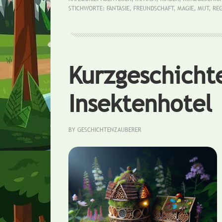
STICHWORTE:
FANTASIE
,
FREUNDSCHAFT
,
MAGIE
,
MUT
,
RE
Kurzgeschicht
Insektenhotel
BY
GESCHICHTENZAUBERER