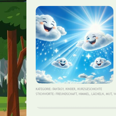
KATEGORIE:
FANTASY
,
KINDER
,
KURZGESCHICHTE
STICHWORTE:
FREUNDSCHAFT
,
HIMMEL
,
LÄCHELN
,
MUT
,
W