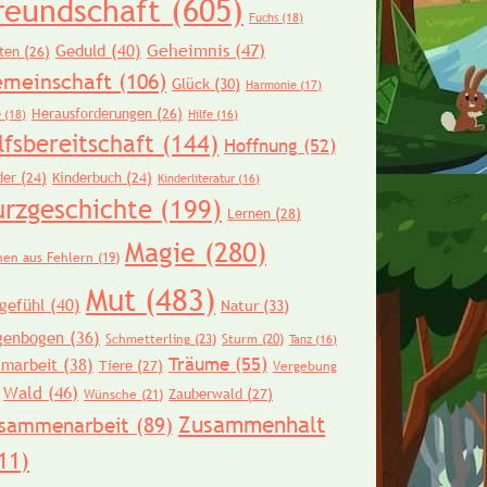
reundschaft
(605)
Fuchs
(18)
Geheimnis
(47)
Geduld
(40)
ten
(26)
meinschaft
(106)
Glück
(30)
Harmonie
(17)
Herausforderungen
(26)
e
(18)
Hilfe
(16)
lfsbereitschaft
(144)
Hoffnung
(52)
der
(24)
Kinderbuch
(24)
Kinderliteratur
(16)
urzgeschichte
(199)
Lernen
(28)
Magie
(280)
nen aus Fehlern
(19)
Mut
(483)
gefühl
(40)
Natur
(33)
genbogen
(36)
Schmetterling
(23)
Sturm
(20)
Tanz
(16)
Träume
(55)
amarbeit
(38)
Tiere
(27)
Vergebung
Wald
(46)
Zauberwald
(27)
Wünsche
(21)
Zusammenhalt
sammenarbeit
(89)
11)