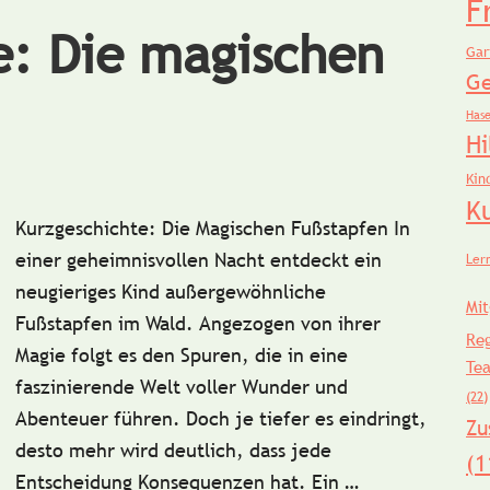
F
e: Die magischen
Gar
Ge
Has
Hi
Kin
K
Kurzgeschichte: Die Magischen Fußstapfen In
einer geheimnisvollen Nacht entdeckt ein
Ler
neugieriges Kind außergewöhnliche
Mit
Fußstapfen im Wald. Angezogen von ihrer
Re
Magie folgt es den Spuren, die in eine
Te
faszinierende Welt voller Wunder und
(22)
Abenteuer führen. Doch je tiefer es eindringt,
Zu
desto mehr wird deutlich, dass jede
(1
Entscheidung Konsequenzen hat. Ein …