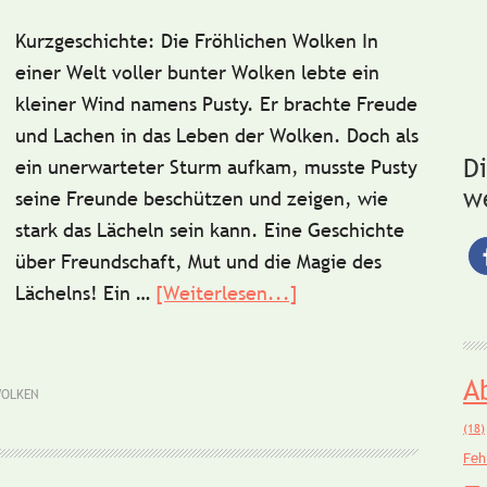
Kurzgeschichte: Die Fröhlichen Wolken In
einer Welt voller bunter Wolken lebte ein
kleiner Wind namens Pusty. Er brachte Freude
und Lachen in das Leben der Wolken. Doch als
D
ein unerwarteter Sturm aufkam, musste Pusty
w
seine Freunde beschützen und zeigen, wie
stark das Lächeln sein kann. Eine Geschichte
über Freundschaft, Mut und die Magie des
Lächelns! Ein …
[Weiterlesen...]
ÜberKurzgeschichte:
Die
lachenden
A
Wolken
OLKEN
(18)
Feh