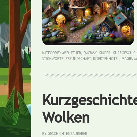
KATEGORIE:
ABENTEUER
,
FANTASY
,
KINDER
,
KURZGESCHIC
STICHWORTE:
FREUNDSCHAFT
,
INSEKTENHOTEL
,
MAGIE
,
M
Kurzgeschicht
Wolken
BY
GESCHICHTENZAUBERER