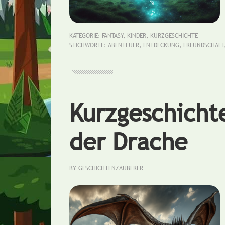
KATEGORIE:
FANTASY
,
KINDER
,
KURZGESCHICHTE
STICHWORTE:
ABENTEUER
,
ENTDECKUNG
,
FREUNDSCHAFT
Kurzgeschichte
der Drache
BY
GESCHICHTENZAUBERER