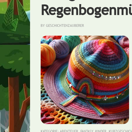
Regenbogenm
BY
GESCHICHTENZAUBERER
KATEGORIE:
ABENTEUER
,
FANTASY
,
KINDER
,
KURZGESCHIC