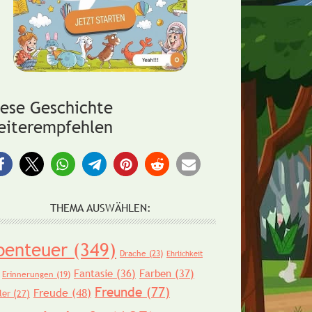
iese Geschichte
eiterempfehlen
THEMA AUSWÄHLEN:
benteuer
(349)
Drache
(23)
Ehrlichkeit
Fantasie
(36)
Farben
(37)
Erinnerungen
(19)
Freunde
(77)
Freude
(48)
ler
(27)