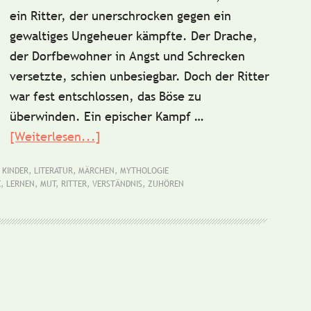
ein Ritter, der unerschrocken gegen ein
gewaltiges Ungeheuer kämpfte. Der Drache,
der Dorfbewohner in Angst und Schrecken
versetzte, schien unbesiegbar. Doch der Ritter
war fest entschlossen, das Böse zu
überwinden. Ein epischer Kampf …
[Weiterlesen...]
ÜberKurzgeschichte:
Der
,
KINDER
,
LITERATUR
,
MÄRCHEN
,
MYTHOLOGIE
Ritter
E
,
LERNEN
,
MUT
,
RITTER
,
VERSTÄNDNIS
,
ZUHÖREN
und
der
Drache
en