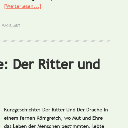
[Weiterlesen...]
ÜberKurzgeschichte:
Die
magischen
,
MAGIE
,
MUT
Fußstapfen
: Der Ritter und
Kurzgeschichte: Der Ritter Und Der Drache In
einem fernen Königreich, wo Mut und Ehre
das Leben der Menschen bestimmten, lebte