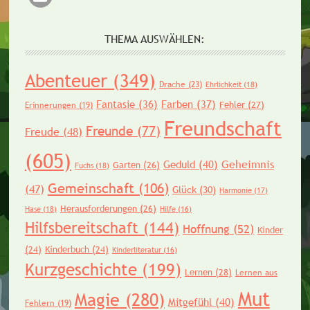
THEMA AUSWÄHLEN:
Abenteuer
(349)
Drache
(23)
Ehrlichkeit
(18)
Fantasie
(36)
Farben
(37)
Fehler
(27)
Erinnerungen
(19)
Freundschaft
Freunde
(77)
Freude
(48)
(605)
Geheimnis
Geduld
(40)
Garten
(26)
Fuchs
(18)
Gemeinschaft
(106)
(47)
Glück
(30)
Harmonie
(17)
Herausforderungen
(26)
Hase
(18)
Hilfe
(16)
Hilfsbereitschaft
(144)
Hoffnung
(52)
Kinder
(24)
Kinderbuch
(24)
Kinderliteratur
(16)
Kurzgeschichte
(199)
Lernen
(28)
Lernen aus
Mut
Magie
(280)
Mitgefühl
(40)
Fehlern
(19)