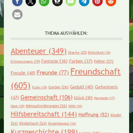
THEMA AUSWÄHLEN:
Abenteuer
(349)
Drache
(23)
Ehrlichkeit
(18)
Fantasie
(36)
Farben
(37)
Fehler
(27)
Erinnerungen
(19)
Freundschaft
Freunde
(77)
Freude
(48)
(605)
Geheimnis
Geduld
(40)
Garten
(26)
Fuchs
(18)
Gemeinschaft
(106)
(47)
Glück
(30)
Harmonie
(17)
Herausforderungen
(26)
Hase
(18)
Hilfe
(16)
Hilfsbereitschaft
(144)
Hoffnung
(52)
Kinder
(24)
Kinderbuch
(24)
Kinderliteratur
(16)
Kurzgeschichte
(199)