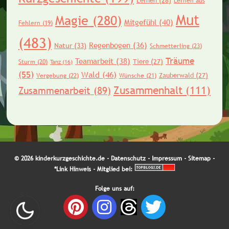
Lernen
(28)
Lernen aus
Mut
Magie
(280)
Mitgefühl
(40)
Fehlern
(19)
(483)
Regenbogen
(36)
Natur
(33)
Schmetterling
(23)
Träume
Teamarbeit
(38)
Tiere
(27)
Sturm
(20)
Tanz
(16)
(55)
Wald
(46)
Zauberwald
(27)
Vergebung
(22)
Wünsche
(21)
Zusammenhalt
(111)
Zusammenarbeit
(89)
© 2026 kinderkurzgeschichte.de -
Datenschutz
-
Impressum
-
Sitemap
-
*Link Hinweis
- Mitglied bei:
Folge uns auf: