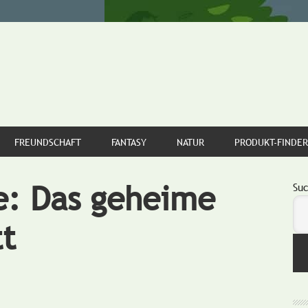
FREUNDSCHAFT
FANTASY
NATUR
PRODUKT-FINDER
e: Das geheime
S
Su
tt