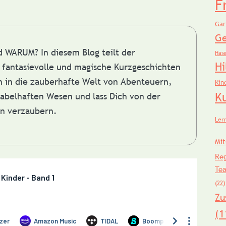
F
Gar
Ge
nd WARUM?
In diesem Blog teilt der
Has
Hi
fantasievolle und magische Kurzgeschichten
in in die zauberhafte Welt von Abenteuern,
Kin
K
abelhaften Wesen und lass Dich von der
en verzaubern.
Ler
Mit
Re
Te
(22)
Zu
(1