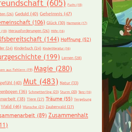
reundschaft
(605)
Fuchs
(18)
Geheimnis
(47)
Geduld
(40)
ten
(26)
meinschaft
(106)
Glück
(30)
Harmonie
(17)
Herausforderungen
(26)
e
(18)
Hilfe
(16)
lfsbereitschaft
(144)
Hoffnung
(52)
der
(24)
Kinderbuch
(24)
Kinderliteratur
(16)
urzgeschichte
(199)
Lernen
(28)
Magie
(280)
nen aus Fehlern
(19)
Mut
(483)
gefühl
(40)
Natur
(33)
genbogen
(36)
Schmetterling
(23)
Sturm
(20)
Tanz
(16)
Träume
(55)
amarbeit
(38)
Tiere
(27)
Vergebung
Wald
(46)
Zauberwald
(27)
Wünsche
(21)
Zusammenhalt
sammenarbeit
(89)
11)