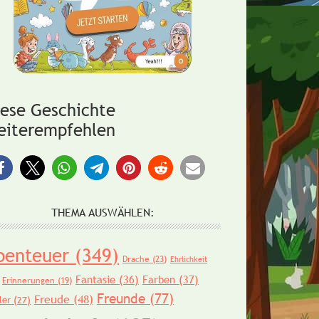
iese Geschichte
eiterempfehlen
THEMA AUSWÄHLEN:
benteuer
(349)
Drache
(23)
Ehrlichkeit
Fantasie
(36)
Farben
(37)
Erinnerungen
(19)
Freunde
(77)
Freude
(48)
ler
(27)