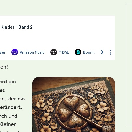
en!
ird ein
es
nd, der das
verändert.
sich und
 Kleinen