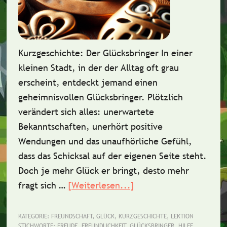
Kurzgeschichte: Der Glücksbringer In einer
kleinen Stadt, in der der Alltag oft grau
erscheint, entdeckt jemand einen
geheimnisvollen Glücksbringer. Plötzlich
verändert sich alles: unerwartete
Bekanntschaften, unerhört positive
Wendungen und das unaufhörliche Gefühl,
dass das Schicksal auf der eigenen Seite steht.
Doch je mehr Glück er bringt, desto mehr
fragt sich …
[Weiterlesen...]
ÜberKurzgeschichte:
Der
Glücksbringer
KATEGORIE:
FREUNDSCHAFT
,
GLÜCK
,
KURZGESCHICHTE
,
LEKTION
STICHWORTE:
FREUDE
,
FREUNDLICHKEIT
,
GLÜCKSBRINGER
,
HILFE
,