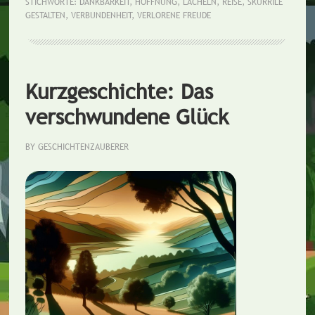
STICHWORTE:
DANKBARKEIT
,
HOFFNUNG
,
LÄCHELN
,
REISE
,
SKURRILE
GESTALTEN
,
VERBUNDENHEIT
,
VERLORENE FREUDE
Kurzgeschichte: Das
verschwundene Glück
BY
GESCHICHTENZAUBERER