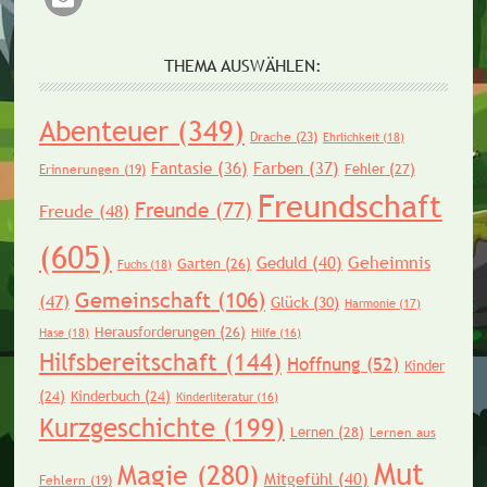
THEMA AUSWÄHLEN:
Abenteuer
(349)
Drache
(23)
Ehrlichkeit
(18)
Fantasie
(36)
Farben
(37)
Fehler
(27)
Erinnerungen
(19)
Freundschaft
Freunde
(77)
Freude
(48)
(605)
Geheimnis
Geduld
(40)
Garten
(26)
Fuchs
(18)
Gemeinschaft
(106)
(47)
Glück
(30)
Harmonie
(17)
Herausforderungen
(26)
Hase
(18)
Hilfe
(16)
Hilfsbereitschaft
(144)
Hoffnung
(52)
Kinder
(24)
Kinderbuch
(24)
Kinderliteratur
(16)
Kurzgeschichte
(199)
Lernen
(28)
Lernen aus
Mut
Magie
(280)
Mitgefühl
(40)
Fehlern
(19)