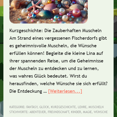
Kurzgeschichte: Die Zauberhaften Muscheln
Am Strand eines vergessenen Fischerdorfs gibt
es geheimnisvolle Muscheln, die Wünsche
erfüllen können! Begleite die kleine Lina auf
ihrer spannenden Reise, um die Geheimnisse
der Muscheln zu entdecken und zu lernen,
was wahres Glück bedeutet. Wirst du
herausfinden, welche Wünsche sie sich erfüllt?
Die Entdeckung …
[Weiterlesen...]
ÜberKurzgeschic
Die
zauberhaften
KATEGORIE:
FANTASY
,
GLÜCK
,
KURZGESCHICHTE
,
LEHRE
,
MUSCHELN
STICHWORTE:
ABENTEUER
,
FREUNDSCHAFT
,
KINDER
,
MAGIE
,
WÜNSCHE
Muscheln