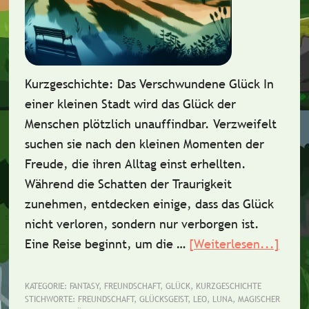
Kurzgeschichte: Das Verschwundene Glück In
einer kleinen Stadt wird das Glück der
Menschen plötzlich unauffindbar. Verzweifelt
suchen sie nach den kleinen Momenten der
Freude, die ihren Alltag einst erhellten.
Während die Schatten der Traurigkeit
zunehmen, entdecken einige, dass das Glück
nicht verloren, sondern nur verborgen ist.
Eine Reise beginnt, um die …
[Weiterlesen...]
Über
Das
vers
KATEGORIE:
FANTASY
,
FREUNDSCHAFT
,
GLÜCK
,
KURZGESCHICHTE
STICHWORTE:
FREUNDSCHAFT
,
GLÜCKSGEIST
,
LEO
,
LUNA
,
MAGISCHER
Glüc