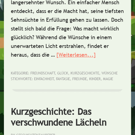
langersehnter Wunsch. Ein einfacher Mensch
entdeckt, dass er die Macht hat, seine tiefsten
Sehnsüchte in Erfüllung gehen zu lassen. Doch
stellt sich bald die Frage: Was macht wirklich
glücklich? Während die Wünsche in einem
unerwarteten Licht erstrahlen, findet er
heraus, dass die …
[Weiterlesen...]
ÜberKurzgeschi
Der
glückliche
KATEGORIE:
FREUNDSCHAFT
,
GLÜCK
,
KURZGESCHICHTE
,
WÜNSCHE
STICHWORTE:
EINFACHHEIT
,
FANTASIE
,
FREUNDE
,
KINDER
,
MAGIE
Wunsch
Kurzgeschichte: Das
verschwundene Lächeln