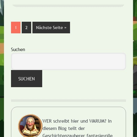
Seite
1
Seite
2
Nächste Seite
aufrufen
»
Seitenspalte
Suchen
SUCHEN
WER schreibt hier und WARUM?
In
diesem Blog teilt der
Geschichtenzauberer fantasievolle