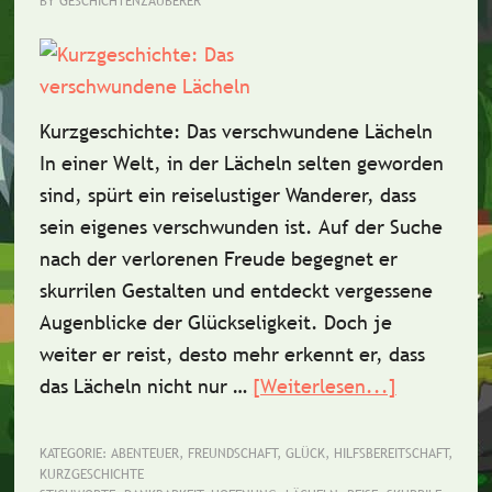
BY
GESCHICHTENZAUBERER
Kurzgeschichte: Das verschwundene Lächeln
In einer Welt, in der Lächeln selten geworden
sind, spürt ein reiselustiger Wanderer, dass
sein eigenes verschwunden ist. Auf der Suche
nach der verlorenen Freude begegnet er
skurrilen Gestalten und entdeckt vergessene
Augenblicke der Glückseligkeit. Doch je
weiter er reist, desto mehr erkennt er, dass
das Lächeln nicht nur …
[Weiterlesen...]
ÜberKurzg
Das
verschwun
KATEGORIE:
ABENTEUER
,
FREUNDSCHAFT
,
GLÜCK
,
HILFSBEREITSCHAFT
,
KURZGESCHICHTE
Lächeln