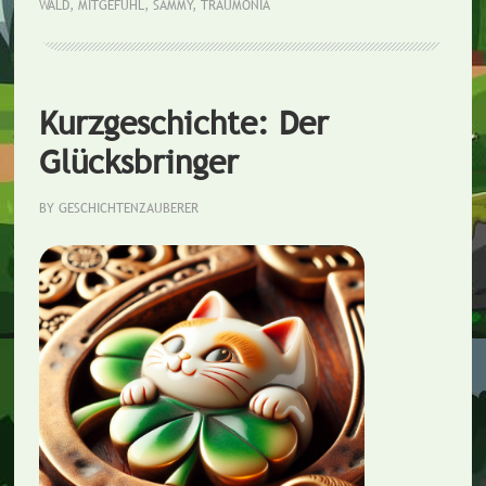
WALD
,
MITGEFÜHL
,
SAMMY
,
TRAUMONIA
Kurzgeschichte: Der
Glücksbringer
BY
GESCHICHTENZAUBERER