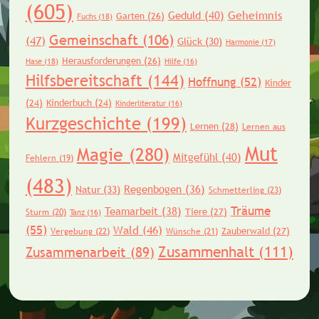
(605)
Geheimnis
Geduld
(40)
Garten
(26)
Fuchs
(18)
Gemeinschaft
(106)
(47)
Glück
(30)
Harmonie
(17)
Herausforderungen
(26)
Hase
(18)
Hilfe
(16)
Hilfsbereitschaft
(144)
Hoffnung
(52)
Kinder
(24)
Kinderbuch
(24)
Kinderliteratur
(16)
Kurzgeschichte
(199)
Lernen
(28)
Lernen aus
Mut
Magie
(280)
Mitgefühl
(40)
Fehlern
(19)
(483)
Regenbogen
(36)
Natur
(33)
Schmetterling
(23)
Träume
Teamarbeit
(38)
Tiere
(27)
Sturm
(20)
Tanz
(16)
(55)
Wald
(46)
Zauberwald
(27)
Vergebung
(22)
Wünsche
(21)
Zusammenhalt
(111)
Zusammenarbeit
(89)