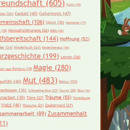
reundschaft
(605)
Fuchs
(18)
Geheimnis
(47)
Geduld
(40)
ten
(26)
meinschaft
(106)
Glück
(30)
Harmonie
(17)
Herausforderungen
(26)
e
(18)
Hilfe
(16)
lfsbereitschaft
(144)
Hoffnung
(52)
der
(24)
Kinderbuch
(24)
Kinderliteratur
(16)
urzgeschichte
(199)
Lernen
(28)
Magie
(280)
nen aus Fehlern
(19)
Mut
(483)
gefühl
(40)
Natur
(33)
genbogen
(36)
Schmetterling
(23)
Sturm
(20)
Tanz
(16)
Träume
(55)
amarbeit
(38)
Tiere
(27)
Vergebung
Wald
(46)
Zauberwald
(27)
Wünsche
(21)
Zusammenhalt
sammenarbeit
(89)
11)