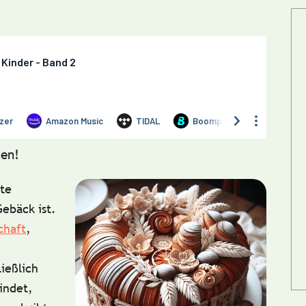
en!
rte
Gebäck ist.
chaft
,
ließlich
indet,