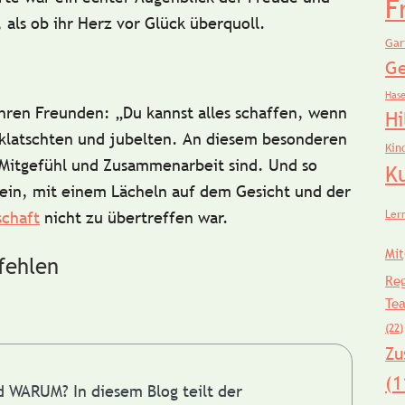
F
 als ob ihr Herz vor Glück überquoll.
Gar
Ge
Has
 ihren Freunden:
„Du kannst alles schaffen, wenn
Hi
klatschten und jubelten. An diesem besonderen
Kin
Mitgefühl und Zusammenarbeit
sind. Und so
K
 ein, mit einem Lächeln auf dem Gesicht und der
Ler
schaft
nicht zu übertreffen war.
Mit
fehlen
Re
Te
(22)
Zu
(1
nd WARUM?
In diesem Blog teilt der