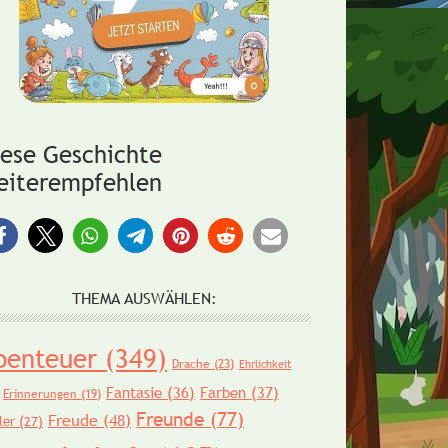
iese Geschichte
eiterempfehlen
THEMA AUSWÄHLEN:
benteuer
(349)
Drache
(23)
Ehrlichkeit
Fantasie
(36)
Farben
(37)
Erinnerungen
(19)
Freunde
(77)
Freude
(48)
ler
(27)