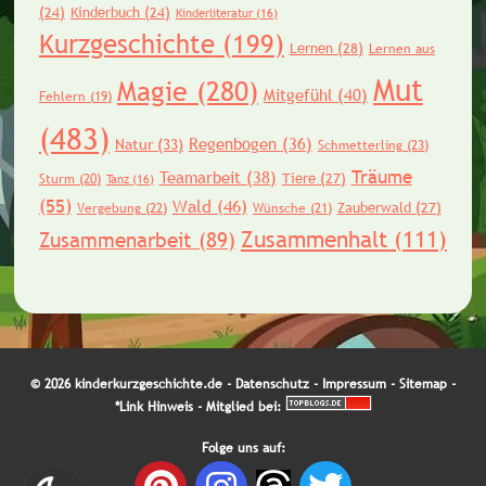
(24)
Kinderbuch
(24)
Kinderliteratur
(16)
Kurzgeschichte
(199)
Lernen
(28)
Lernen aus
Mut
Magie
(280)
Mitgefühl
(40)
Fehlern
(19)
(483)
Regenbogen
(36)
Natur
(33)
Schmetterling
(23)
Träume
Teamarbeit
(38)
Tiere
(27)
Sturm
(20)
Tanz
(16)
(55)
Wald
(46)
Zauberwald
(27)
Vergebung
(22)
Wünsche
(21)
Zusammenhalt
(111)
Zusammenarbeit
(89)
© 2026 kinderkurzgeschichte.de -
Datenschutz
-
Impressum
-
Sitemap
-
*Link Hinweis
- Mitglied bei:
Folge uns auf: