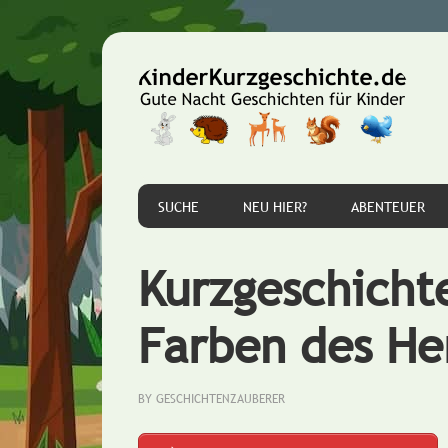
Zur
Zum
Zur
Hauptnavigation
Inhalt
Seitenspalte
springen
springen
springen
SUCHE
NEU HIER?
ABENTEUER
Kurzgeschicht
Farben des He
BY
GESCHICHTENZAUBERER