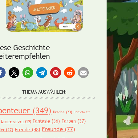
iese Geschichte
eiterempfehlen
THEMA AUSWÄHLEN:
benteuer
(349)
Drache
(23)
Ehrlichkeit
Fantasie
(36)
Farben
(37)
Erinnerungen
(19)
Freunde
(77)
Freude
(48)
ler
(27)