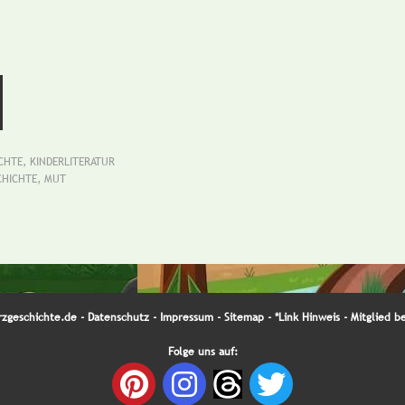
CHTE
,
KINDERLITERATUR
CHICHTE
,
MUT
rzgeschichte.de -
Datenschutz
-
Impressum
-
Sitemap
-
*Link Hinweis
- Mitglied b
Folge uns auf: