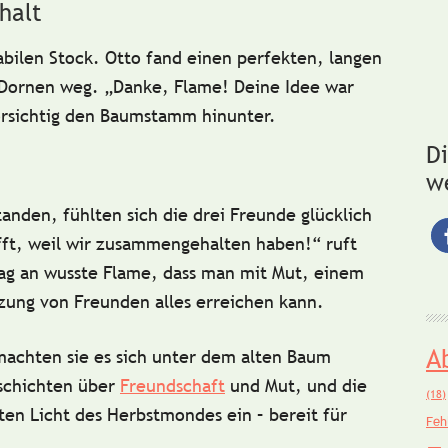
halt
abilen Stock.
Otto
fand einen perfekten, langen
 Dornen weg.
„Danke, Flame! Deine Idee war
orsichtig den Baumstamm hinunter.
D
w
tanden, fühlten sich die drei Freunde glücklich
fft, weil wir zusammengehalten haben!“
ruft
Tag an wusste Flame, dass man mit Mut, einem
tzung von Freunden alles erreichen kann.
A
machten sie es sich unter dem alten Baum
eschichten über
Freundschaft
und Mut, und die
(18)
ten Licht des Herbstmondes ein – bereit für
Feh