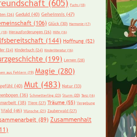
reundschaft
(605)
Fuchs
(18)
Geheimnis
(47)
Geduld
(40)
ten
(26)
meinschaft
(106)
Glück
(30)
Harmonie
(17)
Herausforderungen
(26)
e
(18)
Hilfe
(16)
lfsbereitschaft
(144)
Hoffnung
(52)
der
(24)
Kinderbuch
(24)
Kinderliteratur
(16)
urzgeschichte
(199)
Lernen
(28)
Magie
(280)
nen aus Fehlern
(19)
Mut
(483)
gefühl
(40)
Natur
(33)
genbogen
(36)
Schmetterling
(23)
Sturm
(20)
Tanz
(16)
Träume
(55)
amarbeit
(38)
Tiere
(27)
Vergebung
Wald
(46)
Zauberwald
(27)
Wünsche
(21)
Zusammenhalt
sammenarbeit
(89)
11)