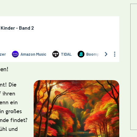
en!
nt! Die
f ihren
wenn ein
in großes
nde findet?
ühl und