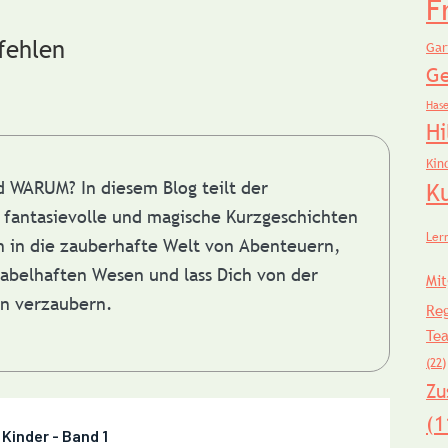
F
fehlen
Gar
Ge
Has
Hi
Kin
nd WARUM?
In diesem Blog teilt der
K
fantasievolle und magische Kurzgeschichten
Ler
in in die zauberhafte Welt von Abenteuern,
abelhaften Wesen und lass Dich von der
Mit
en verzaubern.
Re
Te
(22)
Zu
(1