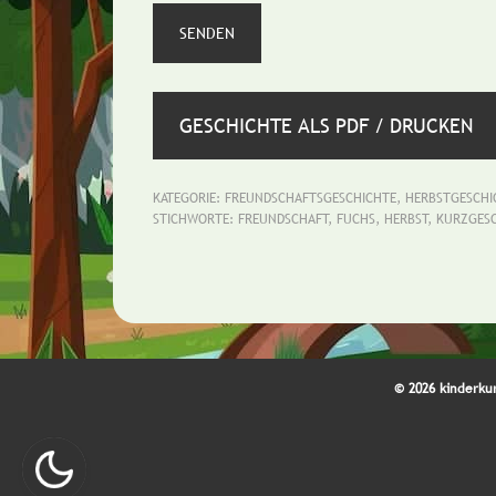
GESCHICHTE ALS PDF / DRUCKEN
KATEGORIE:
FREUNDSCHAFTSGESCHICHTE
,
HERBSTGESCHI
STICHWORTE:
FREUNDSCHAFT
,
FUCHS
,
HERBST
,
KURZGES
© 2026 kinderku