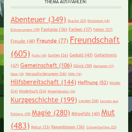
THEMA AUSWÄHLEN:
Abenteuer
(349)
Drache
(23)
Ehrlichkeit
(18)
Fantasie
(36)
Farben
(37)
Fehler
(27)
Erinnerungen
(19)
Freundschaft
Freunde
(77)
Freude
(48)
(605)
Geheimnis
Geduld
(40)
Garten
(26)
Fuchs
(18)
Gemeinschaft
(106)
(47)
Glück
(30)
Harmonie
(17)
Herausforderungen
(26)
Hase
(18)
Hilfe
(16)
Hilfsbereitschaft
(144)
Hoffnung
(52)
Kinder
(24)
Kinderbuch
(24)
Kinderliteratur
(16)
Kurzgeschichte
(199)
Lernen
(28)
Lernen aus
Mut
Magie
(280)
Mitgefühl
(40)
Fehlern
(19)
(483)
Regenbogen
(36)
Natur
(33)
Schmetterling
(23)