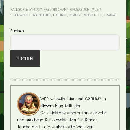
KATEGORIE:
FANTASY
,
FREUNDSCHAFT
,
KINDERBUCH
,
MUSIK
STICHWORTE:
ABENTEUER
,
FREUNDE
,
KLÄNGE
,
MUSIKTÜTE
,
TRÄUME
Seitenspalte
Suchen
SUCHEN
WER schreibt hier und WARUM?
In
diesem Blog teilt der
Geschichtenzauberer fantasievolle
und magische Kurzgeschichten für Kinder.
Tauche ein in die zauberhafte Welt von