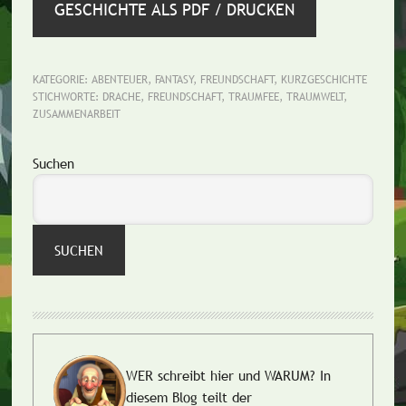
GESCHICHTE ALS PDF / DRUCKEN
KATEGORIE:
ABENTEUER
,
FANTASY
,
FREUNDSCHAFT
,
KURZGESCHICHTE
STICHWORTE:
DRACHE
,
FREUNDSCHAFT
,
TRAUMFEE
,
TRAUMWELT
,
ZUSAMMENARBEIT
Seitenspalte
Suchen
SUCHEN
WER schreibt hier und WARUM?
In
diesem Blog teilt der