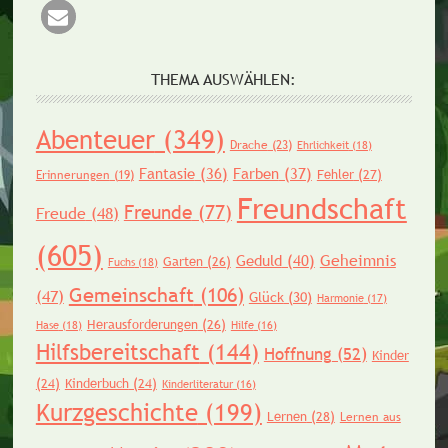
THEMA AUSWÄHLEN:
Abenteuer
(349)
Drache
(23)
Ehrlichkeit
(18)
Fantasie
(36)
Farben
(37)
Fehler
(27)
Erinnerungen
(19)
Freundschaft
Freunde
(77)
Freude
(48)
(605)
Geheimnis
Geduld
(40)
Garten
(26)
Fuchs
(18)
Gemeinschaft
(106)
(47)
Glück
(30)
Harmonie
(17)
Herausforderungen
(26)
Hase
(18)
Hilfe
(16)
Hilfsbereitschaft
(144)
Hoffnung
(52)
Kinder
(24)
Kinderbuch
(24)
Kinderliteratur
(16)
Kurzgeschichte
(199)
Lernen
(28)
Lernen aus