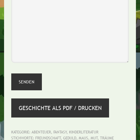
GESCHICHTE ALS PDF / DRUCKEN
KATEGORIE:
ABENTEUER
,
FANTASY
,
KINDERLITERATUR
STICHWORTE:
FREUNDSCHAFT
,
GEDULD
,
MAUS
,
MUT
,
TRÄUME