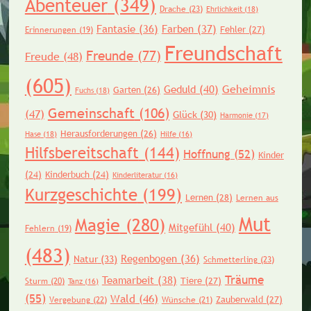
Abenteuer
(349)
Drache
(23)
Ehrlichkeit
(18)
Fantasie
(36)
Farben
(37)
Fehler
(27)
Erinnerungen
(19)
Freundschaft
Freunde
(77)
Freude
(48)
(605)
Geheimnis
Geduld
(40)
Garten
(26)
Fuchs
(18)
Gemeinschaft
(106)
(47)
Glück
(30)
Harmonie
(17)
Herausforderungen
(26)
Hase
(18)
Hilfe
(16)
Hilfsbereitschaft
(144)
Hoffnung
(52)
Kinder
(24)
Kinderbuch
(24)
Kinderliteratur
(16)
Kurzgeschichte
(199)
Lernen
(28)
Lernen aus
Mut
Magie
(280)
Mitgefühl
(40)
Fehlern
(19)
(483)
Regenbogen
(36)
Natur
(33)
Schmetterling
(23)
Träume
Teamarbeit
(38)
Tiere
(27)
Sturm
(20)
Tanz
(16)
(55)
Wald
(46)
Zauberwald
(27)
Vergebung
(22)
Wünsche
(21)