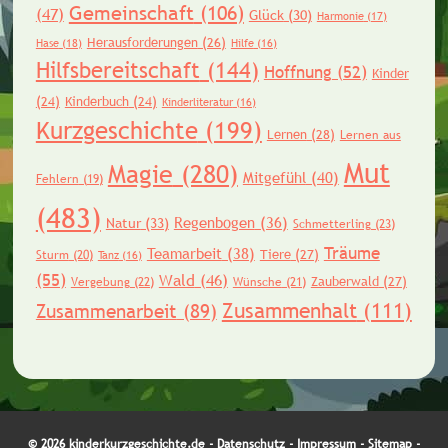
Gemeinschaft
(106)
(47)
Glück
(30)
Harmonie
(17)
Herausforderungen
(26)
Hase
(18)
Hilfe
(16)
Hilfsbereitschaft
(144)
Hoffnung
(52)
Kinder
(24)
Kinderbuch
(24)
Kinderliteratur
(16)
Kurzgeschichte
(199)
Lernen
(28)
Lernen aus
Mut
Magie
(280)
Mitgefühl
(40)
Fehlern
(19)
(483)
Regenbogen
(36)
Natur
(33)
Schmetterling
(23)
Träume
Teamarbeit
(38)
Tiere
(27)
Sturm
(20)
Tanz
(16)
(55)
Wald
(46)
Zauberwald
(27)
Vergebung
(22)
Wünsche
(21)
Zusammenhalt
(111)
Zusammenarbeit
(89)
© 2026 kinderkurzgeschichte.de -
Datenschutz
-
Impressum
-
Sitemap
-