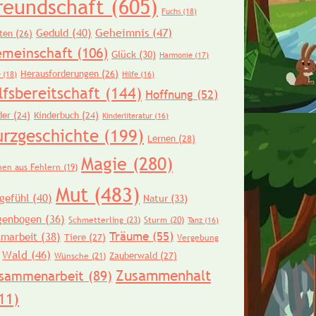
reundschaft
(605)
Fuchs
(18)
Geheimnis
(47)
Geduld
(40)
ten
(26)
meinschaft
(106)
Glück
(30)
Harmonie
(17)
Herausforderungen
(26)
e
(18)
Hilfe
(16)
lfsbereitschaft
(144)
Hoffnung
(52)
der
(24)
Kinderbuch
(24)
Kinderliteratur
(16)
urzgeschichte
(199)
Lernen
(28)
Magie
(280)
nen aus Fehlern
(19)
Mut
(483)
gefühl
(40)
Natur
(33)
genbogen
(36)
Schmetterling
(23)
Sturm
(20)
Tanz
(16)
Träume
(55)
amarbeit
(38)
Tiere
(27)
Vergebung
Wald
(46)
Zauberwald
(27)
Wünsche
(21)
Zusammenhalt
sammenarbeit
(89)
11)