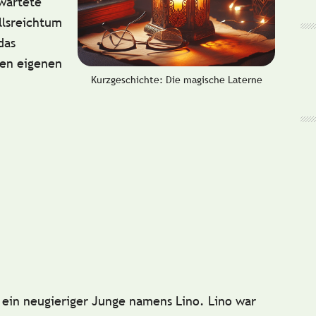
wartete
llsreichtum
das
nen eigenen
Kurzgeschichte: Die magische Laterne
e ein neugieriger Junge namens Lino. Lino war