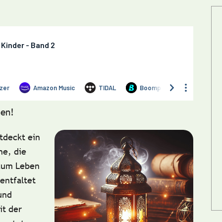
en!
tdeckt ein
ne, die
zum Leben
entfaltet
und
t der