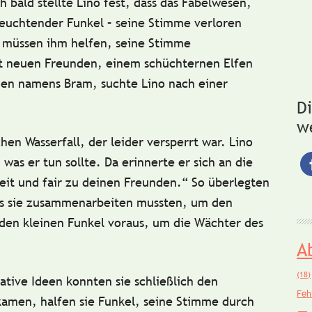
 bald stellte Lino fest, dass das Fabelwesen,
 leuchtender Funkel – seine Stimme verloren
r müssen ihm helfen, seine Stimme
 neuen Freunden, einem schüchternen Elfen
en namens Bram, suchte Lino nach einer
D
w
n Wasserfall, der leider versperrt war. Lino
 was er tun sollte. Da erinnerte er sich an die
eit und fair zu deinen Freunden.“ So überlegten
ss sie zusammenarbeiten mussten, um den
n den kleinen Funkel voraus, um die Wächter des
A
(18)
ative Ideen konnten sie schließlich den
Feh
nkamen, halfen sie Funkel, seine Stimme durch