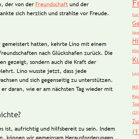
F
, der von der
Freundschaft
und der
ankte sich herzlich und strahlte vor Freude.
Gar
Ge
Has
Hi
r
gemeistert hatten, kehrte Lino mit einem
Kin
Freundschaften nach Glückshafen zurück. Die
K
en gezeigt, sondern auch die Kraft der
ehrt. Lino wusste jetzt, dass jede
Ler
achsen und sich gegenseitig zu unterstützen.
Mit
 er daran, wie er am nächsten Tag wieder mit
Re
Te
(22)
hichte?
Zu
s ist, aufrichtig und hilfsbereit zu sein. Indem
(1
len, können wir gemeinsam Herausforderungen