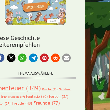
iese Geschichte
eiterempfehlen
THEMA AUSWÄHLEN:
benteuer
(349)
Drache
(23)
Ehrlichkeit
Fantasie
(36)
Farben
(37)
Erinnerungen
(19)
Freunde
(77)
Freude
(48)
ler
(27)