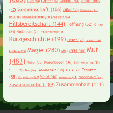
Geheimnis
Geduld
(40)
Garten
(26)
Fuchs
(18)
Gemeinschaft
(106)
(47)
Glück
(30)
Harmonie
(17)
Herausforderungen
(26)
Hase
(18)
Hilfe
(16)
Hilfsbereitschaft
(144)
Hoffnung
(52)
Kinder
(24)
Kinderbuch
(24)
Kinderliteratur
(16)
Kurzgeschichte
(199)
Lernen
(28)
Lernen aus
Mut
Magie
(280)
Mitgefühl
(40)
Fehlern
(19)
(483)
Regenbogen
(36)
Natur
(33)
Schmetterling
(23)
Träume
Teamarbeit
(38)
Tiere
(27)
Sturm
(20)
Tanz
(16)
(55)
Wald
(46)
Zauberwald
(27)
Vergebung
(22)
Wünsche
(21)
Zusammenhalt
(111)
Zusammenarbeit
(89)