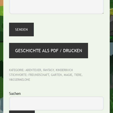
GESCHICHTE ALS PDF / DRUCKEN
KATEGORIE:
ABENTEUER
,
FANTASY
,
KINDERBUCH
STICHWORTE:
FREUNDSCHAFT
,
GARTEN
,
MAGIE
,
TIERE
,
WASSERMELONE
Seitenspalte
Suchen