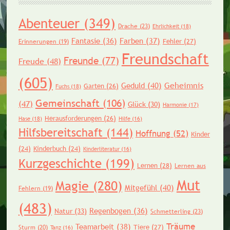
Abenteuer
(349)
Drache
(23)
Ehrlichkeit
(18)
Fantasie
(36)
Farben
(37)
Fehler
(27)
Erinnerungen
(19)
Freundschaft
Freunde
(77)
Freude
(48)
(605)
Geheimnis
Geduld
(40)
Garten
(26)
Fuchs
(18)
Gemeinschaft
(106)
(47)
Glück
(30)
Harmonie
(17)
Herausforderungen
(26)
Hase
(18)
Hilfe
(16)
Hilfsbereitschaft
(144)
Hoffnung
(52)
Kinder
(24)
Kinderbuch
(24)
Kinderliteratur
(16)
Kurzgeschichte
(199)
Lernen
(28)
Lernen aus
Mut
Magie
(280)
Mitgefühl
(40)
Fehlern
(19)
(483)
Regenbogen
(36)
Natur
(33)
Schmetterling
(23)
Träume
Teamarbeit
(38)
Tiere
(27)
Sturm
(20)
Tanz
(16)