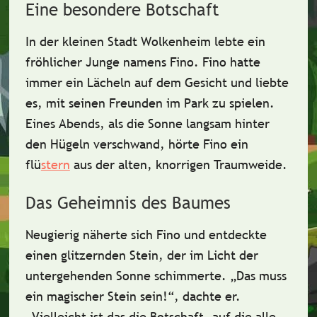
Eine besondere Botschaft
In der kleinen Stadt
Wolkenheim
lebte ein
fröhlicher Junge namens
Fino
. Fino hatte
immer ein Lächeln auf dem Gesicht und liebte
es, mit seinen Freunden im Park zu spielen.
Eines Abends, als die Sonne langsam hinter
den Hügeln verschwand, hörte Fino ein
flü
stern
aus der alten, knorrigen
Traumweide
.
Das Geheimnis des Baumes
Neugierig näherte sich Fino und entdeckte
einen
glitzernden Stein
, der im Licht der
untergehenden Sonne schimmerte. „Das muss
ein
magischer Stein
sein!“, dachte er.
„Vielleicht ist das die
Botschaft
, auf die alle