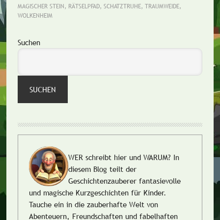
MAGISCHER STEIN
,
RÄTSELPFAD
,
SCHATZTRUHE
,
TRAUMWEIDE
,
WOLKENHEIM
Seitenspalte
Suchen
SUCHEN
WER schreibt hier und WARUM?
In
diesem Blog teilt der
Geschichtenzauberer fantasievolle
und magische Kurzgeschichten für Kinder.
Tauche ein in die zauberhafte Welt von
Abenteuern, Freundschaften und fabelhaften