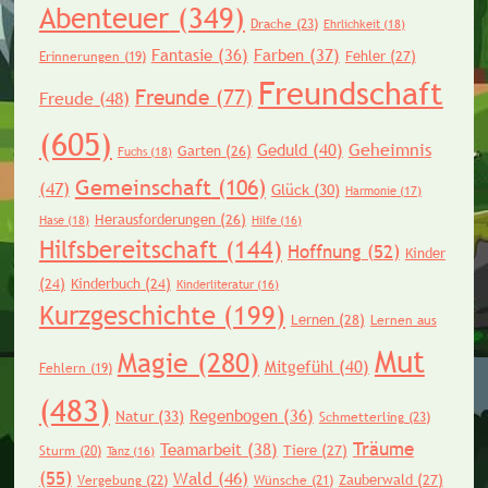
Abenteuer
(349)
Drache
(23)
Ehrlichkeit
(18)
Fantasie
(36)
Farben
(37)
Fehler
(27)
Erinnerungen
(19)
Freundschaft
Freunde
(77)
Freude
(48)
(605)
Geheimnis
Geduld
(40)
Garten
(26)
Fuchs
(18)
Gemeinschaft
(106)
(47)
Glück
(30)
Harmonie
(17)
Herausforderungen
(26)
Hase
(18)
Hilfe
(16)
Hilfsbereitschaft
(144)
Hoffnung
(52)
Kinder
(24)
Kinderbuch
(24)
Kinderliteratur
(16)
Kurzgeschichte
(199)
Lernen
(28)
Lernen aus
Mut
Magie
(280)
Mitgefühl
(40)
Fehlern
(19)
(483)
Regenbogen
(36)
Natur
(33)
Schmetterling
(23)
Träume
Teamarbeit
(38)
Tiere
(27)
Sturm
(20)
Tanz
(16)
(55)
Wald
(46)
Zauberwald
(27)
Vergebung
(22)
Wünsche
(21)