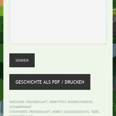
GESCHICHTE ALS PDF / DRUCKEN
KATEGORIE:
FREUNDSCHAFT
,
HERBSTFEST
,
KINDERLITERATUR
,
ZUSAMMENHALT
STICHWORTE:
FREUNDSCHAFT
,
HERBST
,
KURZGESCHICHTE
,
TIERE
,