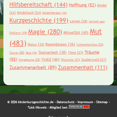
Hilfsbereitschaft
(144)
Hoffnung
(52)
Kinder
(24)
Kinderbuch
(24)
Kinderliteratur
(16)
Kurzgeschichte
(199)
Lernen
(28)
Lernen aus
Mut
Magie
(280)
Mitgefühl
(40)
Fehlern
(19)
(483)
Regenbogen
(36)
Natur
(33)
Schmetterling
(23)
Träume
Teamarbeit
(38)
Tiere
(27)
Sturm
(20)
Tanz
(16)
(55)
Wald
(46)
Zauberwald
(27)
Vergebung
(22)
Wünsche
(21)
Zusammenhalt
(111)
Zusammenarbeit
(89)
© 2026 kinderkurzgeschichte.de -
Datenschutz
-
Impressum
-
Sitemap
-
*Link Hinweis
- Mitglied bei: