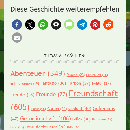
Diese Geschichte weiterempfehlen
THEMA AUSWÄHLEN:
Abenteuer
(349)
Drache
(23)
Ehrlichkeit
(18)
Fantasie
(36)
Farben
(37)
Fehler
(27)
Erinnerungen
(19)
Freundschaft
Freunde
(77)
Freude
(48)
(605)
Geheimnis
Geduld
(40)
Garten
(26)
Fuchs
(18)
Gemeinschaft
(106)
(47)
Glück
(30)
Harmonie
(17)
Herausforderungen
(26)
Hase
(18)
Hilfe
(16)