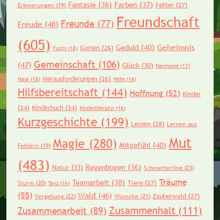
Fantasie
(36)
Farben
(37)
Fehler
(27)
Erinnerungen
(19)
Freundschaft
Freunde
(77)
Freude
(48)
(605)
Geheimnis
Geduld
(40)
Garten
(26)
Fuchs
(18)
Gemeinschaft
(106)
(47)
Glück
(30)
Harmonie
(17)
Herausforderungen
(26)
Hase
(18)
Hilfe
(16)
Hilfsbereitschaft
(144)
Hoffnung
(52)
Kinder
(24)
Kinderbuch
(24)
Kinderliteratur
(16)
Kurzgeschichte
(199)
Lernen
(28)
Lernen aus
Mut
Magie
(280)
Mitgefühl
(40)
Fehlern
(19)
(483)
Regenbogen
(36)
Natur
(33)
Schmetterling
(23)
Träume
Teamarbeit
(38)
Tiere
(27)
Sturm
(20)
Tanz
(16)
(55)
Wald
(46)
Zauberwald
(27)
Vergebung
(22)
Wünsche
(21)
Zusammenhalt
(111)
Zusammenarbeit
(89)