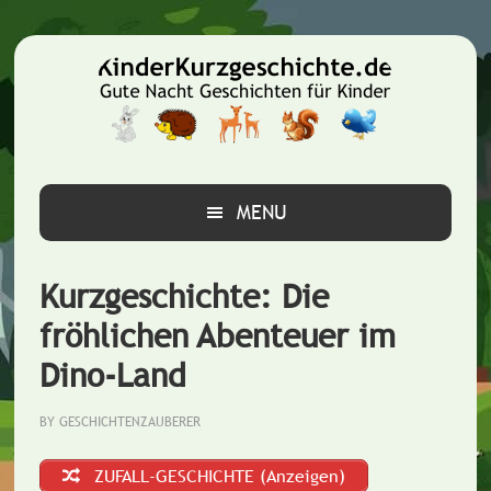
Zur
Zum
Zur
Hauptnavigation
Inhalt
Seitenspalte
springen
springen
springen
MENU
Kurzgeschichte: Die
fröhlichen Abenteuer im
Dino-Land
BY
GESCHICHTENZAUBERER
ZUFALL-GESCHICHTE (Anzeigen)