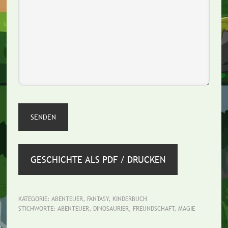
GESCHICHTE ALS PDF / DRUCKEN
KATEGORIE:
ABENTEUER
,
FANTASY
,
KINDERBUCH
STICHWORTE:
ABENTEUER
,
DINOSAURIER
,
FREUNDSCHAFT
,
MAGIE