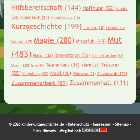
Hilfsbereitschaft
(144)
Hoffnung
(52)
Kinder
(24)
Kinderbuch
(24)
Kinderliteratur
(16)
Kurzgeschichte
(199)
Lernen
(28)
Lernen aus
Mut
Magie
(280)
Mitgefühl
(40)
Fehlern
(19)
(483)
Regenbogen
(36)
Natur
(33)
Schmetterling
(23)
Träume
Teamarbeit
(38)
Tiere
(27)
Sturm
(20)
Tanz
(16)
(55)
Wald
(46)
Zauberwald
(27)
Vergebung
(22)
Wünsche
(21)
Zusammenhalt
(111)
Zusammenarbeit
(89)
© 2026 kinderkurzgeschichte.de -
Datenschutz
-
Impressum
-
Sitemap
-
*Link Hinweis
- Mitglied bei: