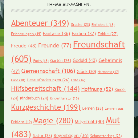
THEMA AUSWÄHLEN:
Abenteuer
(349)
Drache
(23)
Ehrlichkeit
(18)
Fantasie
(36)
Farben
(37)
Fehler
(27)
Erinnerungen
(19)
Freundschaft
Freunde
(77)
Freude
(48)
(605)
Geheimnis
Geduld
(40)
Garten
(26)
Fuchs
(18)
Gemeinschaft
(106)
(47)
Glück
(30)
Harmonie
(17)
Herausforderungen
(26)
Hase
(18)
Hilfe
(16)
Hilfsbereitschaft
(144)
Hoffnung
(52)
Kinder
(24)
Kinderbuch
(24)
Kinderliteratur
(16)
Kurzgeschichte
(199)
Lernen
(28)
Lernen aus
Mut
Magie
(280)
Mitgefühl
(40)
Fehlern
(19)
(483)
Regenbogen
(36)
Natur
(33)
Schmetterling
(23)