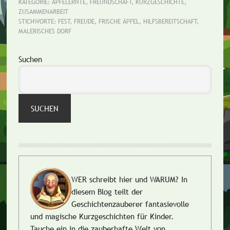
KATEGORIE:
APFELERNTE
,
FREUNDSCHAFT
,
KURZGESCHICHTE
,
ZUSAMMENARBEIT
STICHWORTE:
FEST
,
FREUDE
,
FRISCHE ÄPFEL
,
HILFSBEREITSCHAFT
,
MALERISCHES DORF
Seitenspalte
Suchen
SUCHEN
WER schreibt hier und WARUM?
In
diesem Blog teilt der
Geschichtenzauberer fantasievolle
und magische Kurzgeschichten für Kinder.
Tauche ein in die zauberhafte Welt von