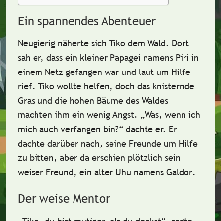
Ein spannendes Abenteuer
Neugierig näherte sich Tiko dem Wald. Dort
sah er, dass ein kleiner
Papagei namens Piri
in
einem Netz gefangen war und laut um Hilfe
rief. Tiko wollte helfen, doch das
knisternde
Gras
und die
hohen Bäume
des Waldes
machten ihm ein wenig Angst. „Was, wenn ich
mich auch verfangen bin?“ dachte er. Er
dachte darüber nach, seine Freunde um Hilfe
zu bitten, aber da erschien plötzlich sein
weiser Freund, ein alter
Uhu namens Galdor
.
Der weise Mentor
„Tiko, du bist mutiger, als du denkst“, sagte