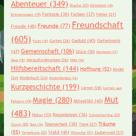
Abenteuer
(349)
Drache
(23)
Ehrlichkeit
(18)
Fantasie
(36)
Farben
(37)
Fehler
(27)
Erinnerungen
(19)
Freundschaft
Freunde
(77)
Freude
(48)
(605)
Geheimnis
Geduld
(40)
Garten
(26)
Fuchs
(18)
Gemeinschaft
(106)
(47)
Glück
(30)
Harmonie
(17)
Herausforderungen
(26)
Hase
(18)
Hilfe
(16)
Hilfsbereitschaft
(144)
Hoffnung
(52)
Kinder
(24)
Kinderbuch
(24)
Kinderliteratur
(16)
Kurzgeschichte
(199)
Lernen
(28)
Lernen aus
Mut
Magie
(280)
Mitgefühl
(40)
Fehlern
(19)
(483)
Regenbogen
(36)
Natur
(33)
Schmetterling
(23)
Träume
Teamarbeit
(38)
Tiere
(27)
Sturm
(20)
Tanz
(16)
(55)
Wald
(46)
Zauberwald
(27)
Vergebung
(22)
Wünsche
(21)