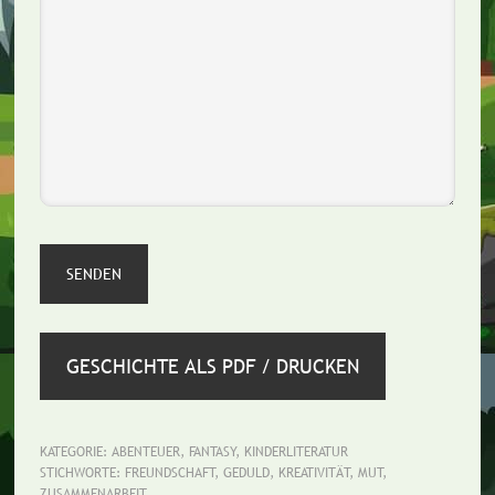
GESCHICHTE ALS PDF / DRUCKEN
KATEGORIE:
ABENTEUER
,
FANTASY
,
KINDERLITERATUR
STICHWORTE:
FREUNDSCHAFT
,
GEDULD
,
KREATIVITÄT
,
MUT
,
ZUSAMMENARBEIT