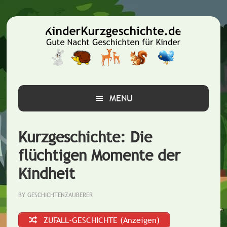
Zur
Zum
Zur
Hauptnavigation
Inhalt
Seitenspalte
springen
springen
springen
MENU
Kurzgeschichte: Die
flüchtigen Momente der
Kindheit
BY
GESCHICHTENZAUBERER
ZUFALL-GESCHICHTE (Anzeigen)