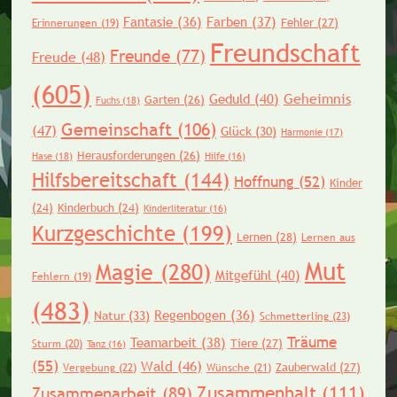
Fantasie
(36)
Farben
(37)
Fehler
(27)
Erinnerungen
(19)
Freundschaft
Freunde
(77)
Freude
(48)
(605)
Geheimnis
Geduld
(40)
Garten
(26)
Fuchs
(18)
Gemeinschaft
(106)
(47)
Glück
(30)
Harmonie
(17)
Herausforderungen
(26)
Hase
(18)
Hilfe
(16)
Hilfsbereitschaft
(144)
Hoffnung
(52)
Kinder
(24)
Kinderbuch
(24)
Kinderliteratur
(16)
Kurzgeschichte
(199)
Lernen
(28)
Lernen aus
Mut
Magie
(280)
Mitgefühl
(40)
Fehlern
(19)
(483)
Regenbogen
(36)
Natur
(33)
Schmetterling
(23)
Träume
Teamarbeit
(38)
Tiere
(27)
Sturm
(20)
Tanz
(16)
(55)
Wald
(46)
Zauberwald
(27)
Vergebung
(22)
Wünsche
(21)
Zusammenhalt
(111)
Zusammenarbeit
(89)