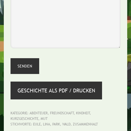
GESCHICHTE ALS PDF / DRUCKEN
KATEGORIE:
ABENTEUER
,
FREUNDSCHAFT
,
KINDHEIT
,
KURZGESCHICHTE
,
MUT
STICHWORTE:
EULE
,
LINA
,
PARK
,
WALD
,
ZUSAMMENHALT