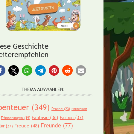
iese Geschichte
eiterempfehlen
THEMA AUSWÄHLEN:
benteuer
(349)
Drache
(23)
Ehrlichkeit
Fantasie
(36)
Farben
(37)
Erinnerungen
(19)
Freunde
(77)
Freude
(48)
ler
(27)