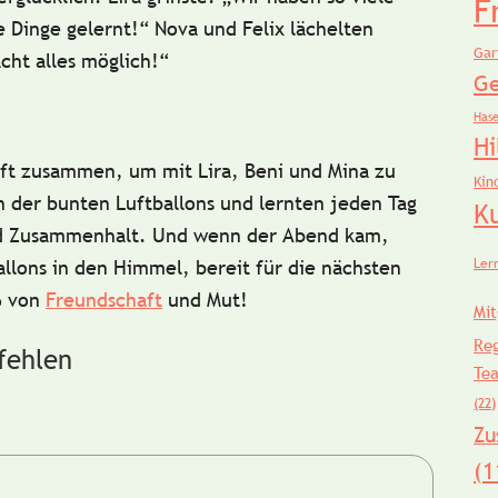
F
e Dinge gelernt!“
Nova
und
Felix
lächelten
Gar
ht alles möglich!“
Ge
Has
Hi
 oft zusammen, um mit
Lira
,
Beni
und
Mina
zu
Kin
n der bunten Luftballons und lernten jeden Tag
K
d
Zusammenhalt
. Und wenn der Abend kam,
Ler
allons in den Himmel, bereit für die nächsten
ß von
Freundschaft
und Mut!
Mit
Re
fehlen
Te
(22)
Zu
(1