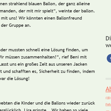
nen strahlend blauen Ballon, der ganz alleine
emanden, der mit mir spielt“, weinte der ballon.
mit uns! Wir könnten einen Ballonfreund
der Gruppe an.
D
w
inder mussten schnell eine Lösung finden, um
„Wir müssen zusammenhalten!“, rief
Beni
mit
Lasst uns ein großes Zelt aus unseren Jacken
 und schafften es, Sicherheit zu finden, indem
ar die Lösung!
A
(18)
ebten die Kinder und die Ballons wieder zurück
Feh
erglücklich.
Lira
grinste. „Wir haben so viele