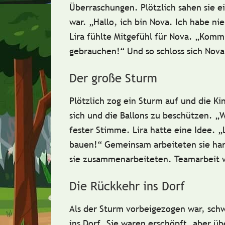
Überraschungen. Plötzlich sahen sie ei
war. „Hallo, ich bin
Nova
. Ich habe ni
Lira
fühlte
Mitgefühl
für
Nova
. „Komm 
gebrauchen!“ Und so schloss sich
Nova
Der große Sturm
Plötzlich zog ein Sturm auf und die K
sich und die Ballons zu beschützen. 
fester Stimme.
Lira
hatte eine Idee. „
bauen!“ Gemeinsam arbeiteten sie hart
sie zusammenarbeiteten.
Teamarbeit
w
Die Rückkehr ins Dorf
Als der Sturm vorbeigezogen war, schw
ins Dorf. Sie waren erschöpft, aber üb