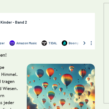
en!
ppe
en Himmel.
 tragen
d Wiesen.
ern
s jeder