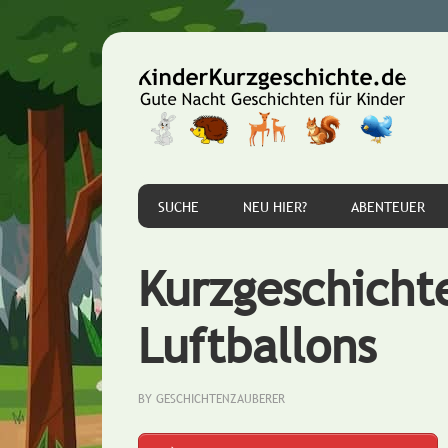
Zur
Zum
Zur
Hauptnavigation
Inhalt
Seitenspalte
springen
springen
springen
SUCHE
NEU HIER?
ABENTEUER
Kurzgeschichte
Luftballons
BY
GESCHICHTENZAUBERER