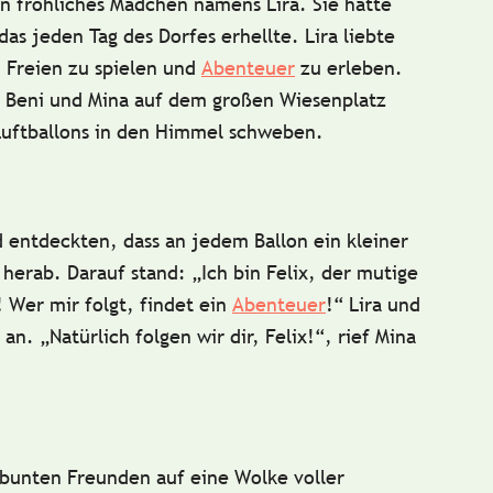
ein fröhliches Mädchen namens
Lira
. Sie hatte
das jeden Tag des Dorfes erhellte.
Lira
liebte
m Freien zu spielen und
Abenteuer
zu erleben.
n
Beni
und
Mina
auf dem großen Wiesenplatz
 Luftballons in den Himmel schweben.
d entdeckten, dass an jedem Ballon ein kleiner
 herab. Darauf stand: „Ich bin
Felix
, der mutige
! Wer mir folgt, findet ein
Abenteuer
!“
Lira
und
 an. „Natürlich folgen wir dir,
Felix
!“, rief
Mina
bunten Freunden auf eine Wolke voller