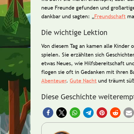
neue Freunde gefunden und großartig
dankbar und sagten: „
Freundschaft
mac
Die wichtige Lektion
Von diesem Tag an kamen alle Kinder
spielen. Sie erzählten sich Geschichte
etwas Neues, wie
Hilfsbereitschaft
un
flogen sie oft in Gedanken mit ihren B
Abenteuer
.
Gute Nacht
und träumt sü
Diese Geschichte weiteremp