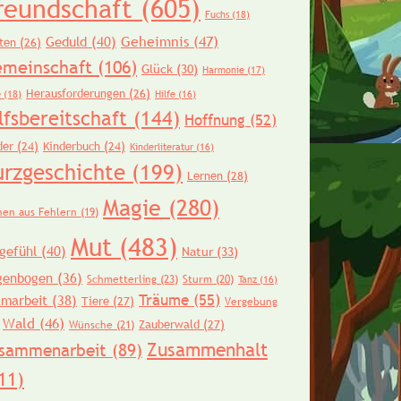
reundschaft
(605)
Fuchs
(18)
Geheimnis
(47)
Geduld
(40)
ten
(26)
meinschaft
(106)
Glück
(30)
Harmonie
(17)
Herausforderungen
(26)
e
(18)
Hilfe
(16)
lfsbereitschaft
(144)
Hoffnung
(52)
der
(24)
Kinderbuch
(24)
Kinderliteratur
(16)
urzgeschichte
(199)
Lernen
(28)
Magie
(280)
nen aus Fehlern
(19)
Mut
(483)
gefühl
(40)
Natur
(33)
genbogen
(36)
Schmetterling
(23)
Sturm
(20)
Tanz
(16)
Träume
(55)
amarbeit
(38)
Tiere
(27)
Vergebung
Wald
(46)
Zauberwald
(27)
Wünsche
(21)
Zusammenhalt
sammenarbeit
(89)
11)