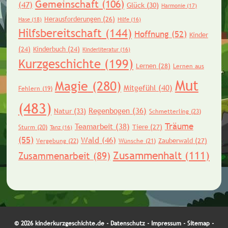
Gemeinschaft
(106)
(47)
Glück
(30)
Harmonie
(17)
Herausforderungen
(26)
Hase
(18)
Hilfe
(16)
Hilfsbereitschaft
(144)
Hoffnung
(52)
Kinder
(24)
Kinderbuch
(24)
Kinderliteratur
(16)
Kurzgeschichte
(199)
Lernen
(28)
Lernen aus
Mut
Magie
(280)
Mitgefühl
(40)
Fehlern
(19)
(483)
Regenbogen
(36)
Natur
(33)
Schmetterling
(23)
Träume
Teamarbeit
(38)
Tiere
(27)
Sturm
(20)
Tanz
(16)
(55)
Wald
(46)
Zauberwald
(27)
Vergebung
(22)
Wünsche
(21)
Zusammenhalt
(111)
Zusammenarbeit
(89)
© 2026 kinderkurzgeschichte.de -
Datenschutz
-
Impressum
-
Sitemap
-