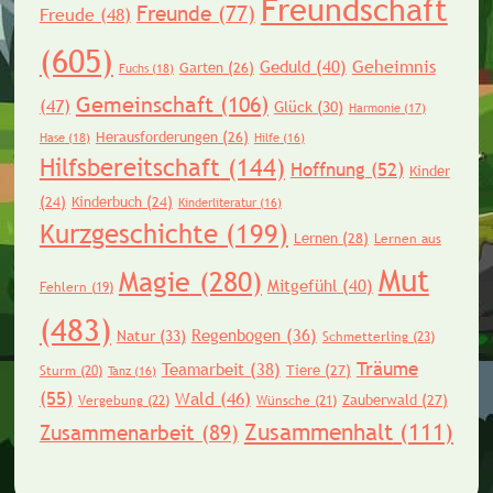
Freundschaft
Freunde
(77)
Freude
(48)
(605)
Geheimnis
Geduld
(40)
Garten
(26)
Fuchs
(18)
Gemeinschaft
(106)
(47)
Glück
(30)
Harmonie
(17)
Herausforderungen
(26)
Hase
(18)
Hilfe
(16)
Hilfsbereitschaft
(144)
Hoffnung
(52)
Kinder
(24)
Kinderbuch
(24)
Kinderliteratur
(16)
Kurzgeschichte
(199)
Lernen
(28)
Lernen aus
Mut
Magie
(280)
Mitgefühl
(40)
Fehlern
(19)
(483)
Regenbogen
(36)
Natur
(33)
Schmetterling
(23)
Träume
Teamarbeit
(38)
Tiere
(27)
Sturm
(20)
Tanz
(16)
(55)
Wald
(46)
Zauberwald
(27)
Vergebung
(22)
Wünsche
(21)
Zusammenhalt
(111)
Zusammenarbeit
(89)