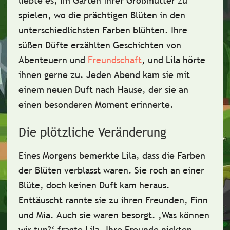
liebte es, im Garten ihrer Großmutter zu
spielen, wo die
prächtigen Blüten
in den
unterschiedlichsten Farben blühten.
Ihre
süßen Düfte
erzählten Geschichten von
Abenteuern und
Freundschaft
, und Lila hörte
ihnen gerne zu. Jeden Abend kam sie mit
einem neuen
Duft
nach Hause, der sie an
einen besonderen Moment erinnerte.
Die plötzliche Veränderung
Eines Morgens bemerkte Lila, dass die
Farben
der Blüten verblasst
waren. Sie roch an einer
Blüte, doch
keinen Duft
kam heraus.
Enttäuscht
rannte sie zu ihren Freunden, Finn
und Mia. Auch sie waren besorgt. ‚Was können
wir tun?‘ fragte Lila. Ihre Freunde nickten.