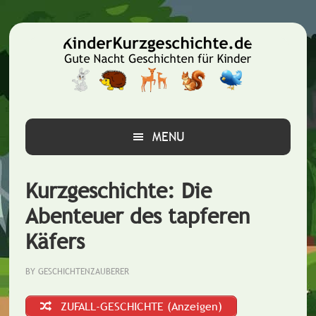
Zur
Zum
Zur
Hauptnavigation
Inhalt
Seitenspalte
springen
springen
springen
MENU
Kurzgeschichte: Die
Abenteuer des tapferen
Käfers
BY
GESCHICHTENZAUBERER
ZUFALL-GESCHICHTE (Anzeigen)