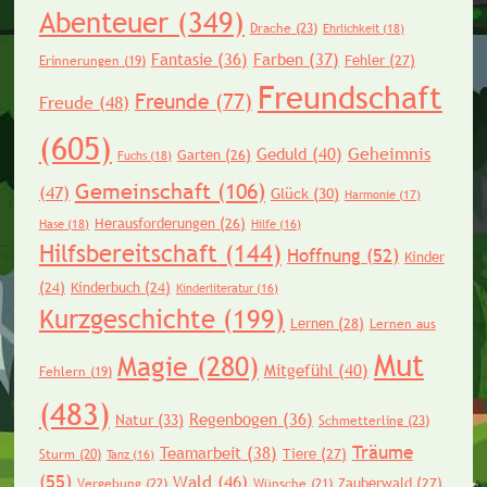
Abenteuer
(349)
Drache
(23)
Ehrlichkeit
(18)
Fantasie
(36)
Farben
(37)
Fehler
(27)
Erinnerungen
(19)
Freundschaft
Freunde
(77)
Freude
(48)
(605)
Geheimnis
Geduld
(40)
Garten
(26)
Fuchs
(18)
Gemeinschaft
(106)
(47)
Glück
(30)
Harmonie
(17)
Herausforderungen
(26)
Hase
(18)
Hilfe
(16)
Hilfsbereitschaft
(144)
Hoffnung
(52)
Kinder
(24)
Kinderbuch
(24)
Kinderliteratur
(16)
Kurzgeschichte
(199)
Lernen
(28)
Lernen aus
Mut
Magie
(280)
Mitgefühl
(40)
Fehlern
(19)
(483)
Regenbogen
(36)
Natur
(33)
Schmetterling
(23)
Träume
Teamarbeit
(38)
Tiere
(27)
Sturm
(20)
Tanz
(16)
(55)
Wald
(46)
Zauberwald
(27)
Vergebung
(22)
Wünsche
(21)