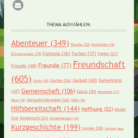
THEMA AUSWÄHLEN:
Abenteuer
(349)
Drache
(23)
Ehrlichkeit
(18)
Fantasie
(36)
Farben
(37)
Fehler
(27)
Erinnerungen
(19)
Freundschaft
Freunde
(77)
Freude
(48)
(605)
Geheimnis
Geduld
(40)
Garten
(26)
Fuchs
(18)
Gemeinschaft
(106)
(47)
Glück
(30)
Harmonie
(17)
Herausforderungen
(26)
Hase
(18)
Hilfe
(16)
Hilfsbereitschaft
(144)
Hoffnung
(52)
Kinder
(24)
Kinderbuch
(24)
Kinderliteratur
(16)
Kurzgeschichte
(199)
Lernen
(28)
Lernen aus