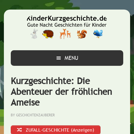
Zur
Zum
Zur
Hauptnavigation
Inhalt
Seitenspalte
springen
springen
springen
MENU
Kurzgeschichte: Die
Abenteuer der fröhlichen
Ameise
BY
GESCHICHTENZAUBERER
ZUFALL-GESCHICHTE (Anzeigen)