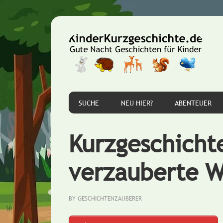
Zur
Zum
Zur
Hauptnavigation
Inhalt
Seitenspalte
springen
springen
springen
SUCHE
NEU HIER?
ABENTEUER
Kurzgeschicht
verzauberte W
BY
GESCHICHTENZAUBERER