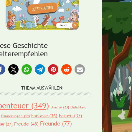
iese Geschichte
eiterempfehlen
THEMA AUSWÄHLEN:
benteuer
(349)
Drache
(23)
Ehrlichkeit
Fantasie
(36)
Farben
(37)
Erinnerungen
(19)
Freunde
(77)
Freude
(48)
ler
(27)