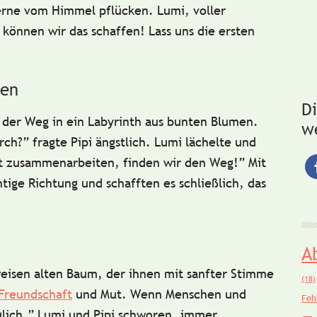
terne vom Himmel pflücken. Lumi, voller
können wir das schaffen! Lass uns die ersten
den
D
h der Weg in ein Labyrinth aus bunten Blumen.
w
ch?” fragte Pipi ängstlich. Lumi lächelte und
t zusammenarbeiten, finden wir den Weg!” Mit
tige Richtung und schafften es schließlich, das
A
 weisen alten Baum, der ihnen mit sanfter Stimme
(18)
Freundschaft
und Mut
. Wenn Menschen und
Feh
glich.” Lumi und Pipi schworen, immer