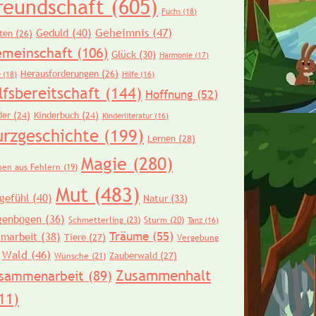
reundschaft
(605)
Fuchs
(18)
Geheimnis
(47)
Geduld
(40)
ten
(26)
meinschaft
(106)
Glück
(30)
Harmonie
(17)
Herausforderungen
(26)
e
(18)
Hilfe
(16)
lfsbereitschaft
(144)
Hoffnung
(52)
der
(24)
Kinderbuch
(24)
Kinderliteratur
(16)
urzgeschichte
(199)
Lernen
(28)
Magie
(280)
nen aus Fehlern
(19)
Mut
(483)
gefühl
(40)
Natur
(33)
genbogen
(36)
Schmetterling
(23)
Sturm
(20)
Tanz
(16)
Träume
(55)
amarbeit
(38)
Tiere
(27)
Vergebung
Wald
(46)
Zauberwald
(27)
Wünsche
(21)
Zusammenhalt
sammenarbeit
(89)
11)