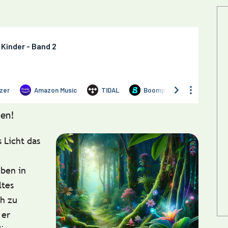
en!
 Licht das
eben in
ltes
ch zu
 er