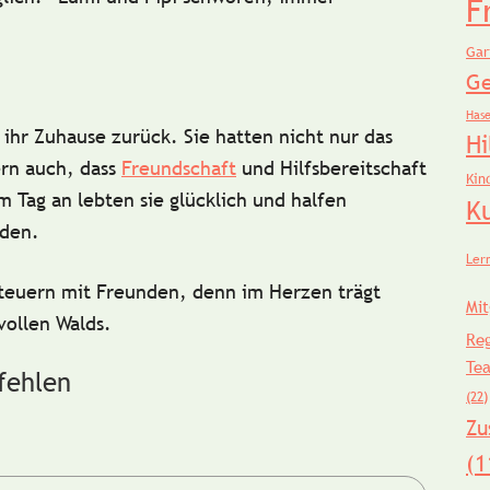
F
Gar
Ge
Has
 ihr Zuhause zurück. Sie hatten nicht nur das
Hi
rn auch, dass
Freundschaft
und Hilfsbereitschaft
Kin
 Tag an lebten sie glücklich und halfen
K
nden.
Ler
euern mit Freunden, denn im Herzen trägt
Mit
vollen Walds.
Re
Te
fehlen
(22)
Zu
(1