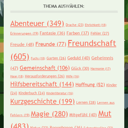
THEMA AUSWÄHLEN:
Abenteuer
(349)
Drache
(23)
Ehrlichkeit
(18)
Fantasie
(36)
Farben
(37)
Fehler
(27)
Erinnerungen
(19)
Freundschaft
Freunde
(77)
Freude
(48)
(605)
Geheimnis
Geduld
(40)
Garten
(26)
Fuchs
(18)
Gemeinschaft
(106)
(47)
Glück
(30)
Harmonie
(17)
Herausforderungen
(26)
Hase
(18)
Hilfe
(16)
Hilfsbereitschaft
(144)
Hoffnung
(52)
Kinder
(24)
Kinderbuch
(24)
Kinderliteratur
(16)
Kurzgeschichte
(199)
Lernen
(28)
Lernen aus
Mut
Magie
(280)
Mitgefühl
(40)
Fehlern
(19)
(483)
Regenbogen
(36)
Natur
(33)