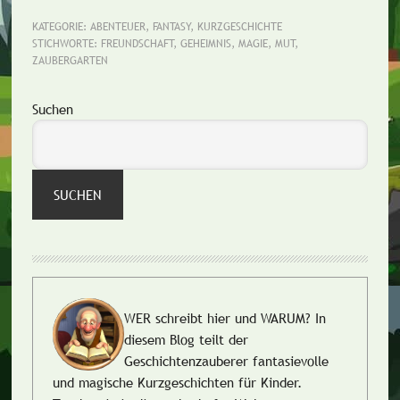
KATEGORIE:
ABENTEUER
,
FANTASY
,
KURZGESCHICHTE
STICHWORTE:
FREUNDSCHAFT
,
GEHEIMNIS
,
MAGIE
,
MUT
,
ZAUBERGARTEN
Seitenspalte
Suchen
SUCHEN
WER schreibt hier und WARUM?
In
diesem Blog teilt der
Geschichtenzauberer fantasievolle
und magische Kurzgeschichten für Kinder.