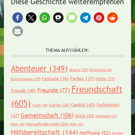
Diese Geschichte weiterempfehlen
THEMA AUSWÄHLEN:
Abenteuer
(349)
Drache
(23)
Ehrlichkeit
(18)
Fantasie
(36)
Farben
(37)
Fehler
(27)
Erinnerungen
(19)
Freundschaft
Freunde
(77)
Freude
(48)
(605)
Geheimnis
Geduld
(40)
Garten
(26)
Fuchs
(18)
Gemeinschaft
(106)
(47)
Glück
(30)
Harmonie
(17)
Herausforderungen
(26)
Hase
(18)
Hilfe
(16)
Hilfsbereitschaft
(144)
Hoffnung
(52)
Kinder