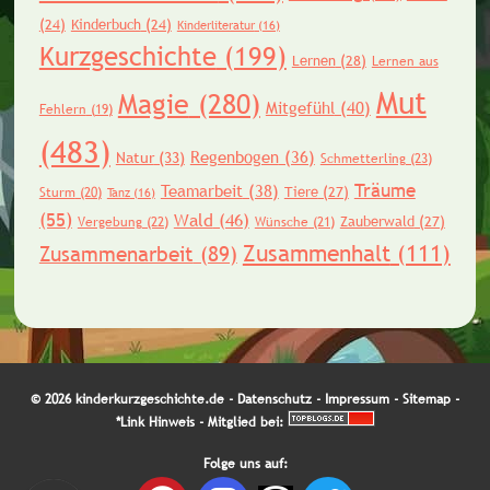
(24)
Kinderbuch
(24)
Kinderliteratur
(16)
Kurzgeschichte
(199)
Lernen
(28)
Lernen aus
Mut
Magie
(280)
Mitgefühl
(40)
Fehlern
(19)
(483)
Regenbogen
(36)
Natur
(33)
Schmetterling
(23)
Träume
Teamarbeit
(38)
Tiere
(27)
Sturm
(20)
Tanz
(16)
(55)
Wald
(46)
Zauberwald
(27)
Vergebung
(22)
Wünsche
(21)
Zusammenhalt
(111)
Zusammenarbeit
(89)
© 2026 kinderkurzgeschichte.de -
Datenschutz
-
Impressum
-
Sitemap
-
*Link Hinweis
- Mitglied bei:
Folge uns auf: