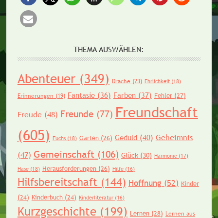
THEMA AUSWÄHLEN:
Abenteuer
(349)
Drache
(23)
Ehrlichkeit
(18)
Fantasie
(36)
Farben
(37)
Fehler
(27)
Erinnerungen
(19)
Freundschaft
Freunde
(77)
Freude
(48)
(605)
Geheimnis
Geduld
(40)
Garten
(26)
Fuchs
(18)
Gemeinschaft
(106)
(47)
Glück
(30)
Harmonie
(17)
Herausforderungen
(26)
Hase
(18)
Hilfe
(16)
Hilfsbereitschaft
(144)
Hoffnung
(52)
Kinder
(24)
Kinderbuch
(24)
Kinderliteratur
(16)
Kurzgeschichte
(199)
Lernen
(28)
Lernen aus