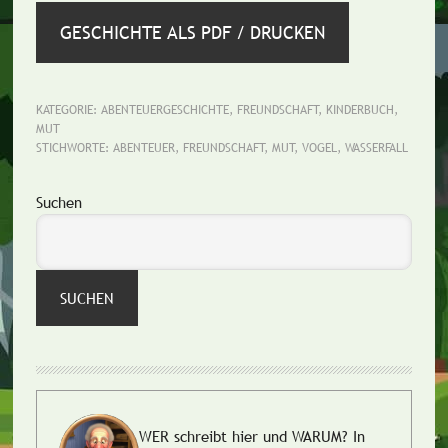
GESCHICHTE ALS PDF / DRUCKEN
KATEGORIE:
ABENTEUERGESCHICHTE
,
FREUNDSCHAFT
,
KINDERBUCH
,
MUT
STICHWORTE:
ABENTEUER
,
FREUNDSCHAFT
,
MUT
,
VOGEL
,
WASSERFALL
Seitenspalte
Suchen
SUCHEN
WER schreibt hier und WARUM?
In