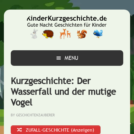
Zur
Zum
Zur
Hauptnavigation
Inhalt
Seitenspalte
springen
springen
springen
MENU
Kurzgeschichte: Der
Wasserfall und der mutige
Vogel
BY
GESCHICHTENZAUBERER
ZUFALL-GESCHICHTE (Anzeigen)