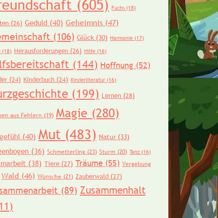
reundschaft
(605)
Fuchs
(18)
Geheimnis
(47)
Geduld
(40)
ten
(26)
meinschaft
(106)
Glück
(30)
Harmonie
(17)
Herausforderungen
(26)
e
(18)
Hilfe
(16)
lfsbereitschaft
(144)
Hoffnung
(52)
der
(24)
Kinderbuch
(24)
Kinderliteratur
(16)
urzgeschichte
(199)
Lernen
(28)
Magie
(280)
nen aus Fehlern
(19)
Mut
(483)
gefühl
(40)
Natur
(33)
genbogen
(36)
Schmetterling
(23)
Sturm
(20)
Tanz
(16)
Träume
(55)
amarbeit
(38)
Tiere
(27)
Vergebung
Wald
(46)
Zauberwald
(27)
Wünsche
(21)
Zusammenhalt
sammenarbeit
(89)
11)