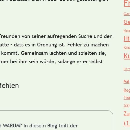
F
Gar
Ge
Has
 Freunden von seiner aufregenden Suche und den
Hi
atte – dass es in Ordnung ist, Fehler zu machen
Kin
kommt. Gemeinsam lachten und spielten sie,
K
mer bei ihm sein würde, solange er er selbst
Ler
Mit
fehlen
Re
Te
(22)
Zu
(1
nd WARUM?
In diesem Blog teilt der