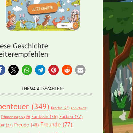
iese Geschichte
eiterempfehlen
THEMA AUSWÄHLEN:
benteuer
(349)
Drache
(23)
Ehrlichkeit
Fantasie
(36)
Farben
(37)
Erinnerungen
(19)
Freunde
(77)
Freude
(48)
ler
(27)