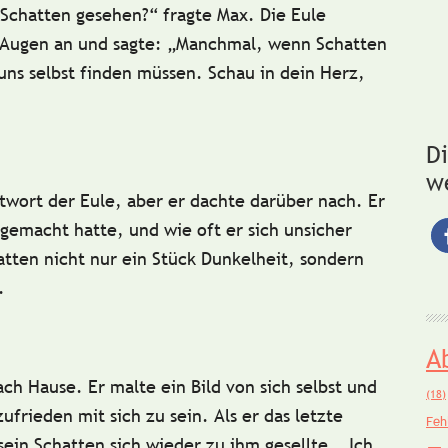
 Schatten gesehen?“ fragte Max. Die Eule
n Augen an und sagte: „Manchmal, wenn Schatten
uns selbst
finden müssen. Schau in dein Herz,
D
w
twort der Eule, aber er dachte darüber nach. Er
 gemacht hatte, und wie oft er sich unsicher
hatten nicht nur ein Stück Dunkelheit, sondern
.
A
ch Hause. Er malte ein Bild von sich selbst und
(18)
zufrieden mit sich zu sein
. Als er das letzte
Feh
sein Schatten sich wieder zu ihm gesellte. „Ich