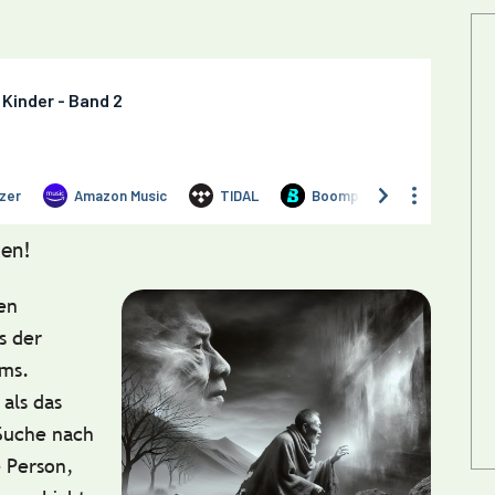
en!
en
s der
ums.
 als das
 Suche nach
 Person,