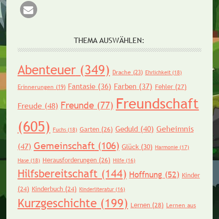
THEMA AUSWÄHLEN:
Abenteuer
(349)
Drache
(23)
Ehrlichkeit
(18)
Fantasie
(36)
Farben
(37)
Fehler
(27)
Erinnerungen
(19)
Freundschaft
Freunde
(77)
Freude
(48)
(605)
Geheimnis
Geduld
(40)
Garten
(26)
Fuchs
(18)
Gemeinschaft
(106)
(47)
Glück
(30)
Harmonie
(17)
Herausforderungen
(26)
Hase
(18)
Hilfe
(16)
Hilfsbereitschaft
(144)
Hoffnung
(52)
Kinder
(24)
Kinderbuch
(24)
Kinderliteratur
(16)
Kurzgeschichte
(199)
Lernen
(28)
Lernen aus