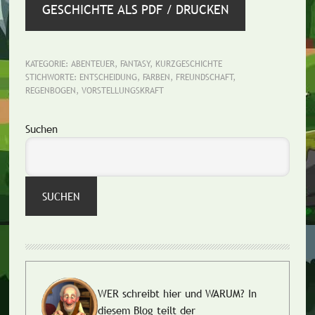
GESCHICHTE ALS PDF / DRUCKEN
KATEGORIE:
ABENTEUER
,
FANTASY
,
KURZGESCHICHTE
STICHWORTE:
ENTSCHEIDUNG
,
FARBEN
,
FREUNDSCHAFT
,
REGENBOGEN
,
VORSTELLUNGSKRAFT
Seitenspalte
Suchen
SUCHEN
WER schreibt hier und WARUM?
In
diesem Blog teilt der