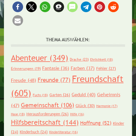
THEMA AUSWÄHLEN:
Abenteuer
(349)
Drache
(23)
Ehrlichkeit
(18)
Fantasie
(36)
Farben
(37)
Fehler
(27)
Erinnerungen
(19)
Freundschaft
Freunde
(77)
Freude
(48)
(605)
Geheimnis
Geduld
(40)
Garten
(26)
Fuchs
(18)
Gemeinschaft
(106)
(47)
Glück
(30)
Harmonie
(17)
Herausforderungen
(26)
Hase
(18)
Hilfe
(16)
Hilfsbereitschaft
(144)
Hoffnung
(52)
Kinder
(24)
Kinderbuch
(24)
Kinderliteratur
(16)