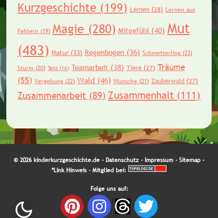
Kurzgeschichte
(199)
Lernen
(28)
Lernen aus
Mut
Magie
(280)
Mitgefühl
(40)
Fehlern
(19)
(483)
Regenbogen
(36)
Natur
(33)
Schmetterling
(23)
Träume
Teamarbeit
(38)
Tiere
(27)
Sturm
(20)
Tanz
(16)
(55)
Wald
(46)
Zauberwald
(27)
Vergebung
(22)
Wünsche
(21)
Zusammenhalt
(111)
Zusammenarbeit
(89)
© 2026 kinderkurzgeschichte.de -
Datenschutz
-
Impressum
-
Sitemap
-
*Link Hinweis
- Mitglied bei:
Folge uns auf: