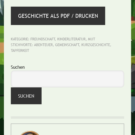
GESCHICHTE ALS PDF / DRUCKEN
KATEGORIE:
FREUNDSCHAFT
,
KINDERLITERATUR
,
MUT
STICHWORTE:
ABENTEUER
,
GEMEINSCHAFT
,
KURZGESCHICHTE
,
TAPFERKEIT
Seitenspalte
Suchen
SUCHEN