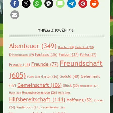
THEMA AUSWÄHLEN:
Abenteuer
(349)
Drache
(23)
Ehrlichkeit
(18)
Fantasie
(36)
Farben
(37)
Fehler
(27)
Erinnerungen
(19)
Freundschaft
Freunde
(77)
Freude
(48)
(605)
Geheimnis
Geduld
(40)
Garten
(26)
Fuchs
(18)
Gemeinschaft
(106)
(47)
Glück
(30)
Harmonie
(17)
Herausforderungen
(26)
Hase
(18)
Hilfe
(16)
Hilfsbereitschaft
(144)
Hoffnung
(52)
Kinder
(24)
Kinderbuch
(24)
Kinderliteratur
(16)