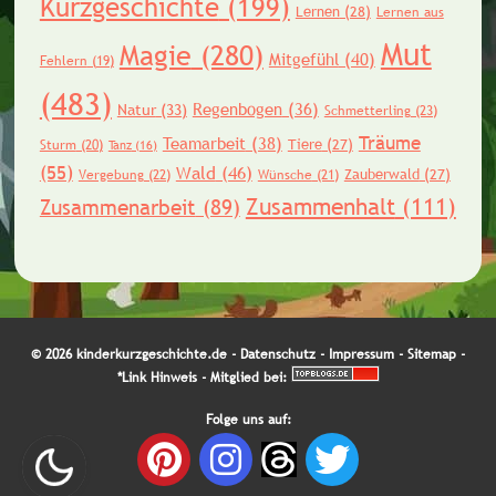
Kurzgeschichte
(199)
Lernen
(28)
Lernen aus
Mut
Magie
(280)
Mitgefühl
(40)
Fehlern
(19)
(483)
Regenbogen
(36)
Natur
(33)
Schmetterling
(23)
Träume
Teamarbeit
(38)
Tiere
(27)
Sturm
(20)
Tanz
(16)
(55)
Wald
(46)
Zauberwald
(27)
Vergebung
(22)
Wünsche
(21)
Zusammenhalt
(111)
Zusammenarbeit
(89)
© 2026 kinderkurzgeschichte.de -
Datenschutz
-
Impressum
-
Sitemap
-
*Link Hinweis
- Mitglied bei:
Folge uns auf: