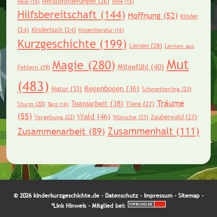
Herausforderungen
(26)
Hase
(18)
Hilfe
(16)
Hilfsbereitschaft
(144)
Hoffnung
(52)
Kinder
(24)
Kinderbuch
(24)
Kinderliteratur
(16)
Kurzgeschichte
(199)
Lernen
(28)
Lernen aus
Mut
Magie
(280)
Mitgefühl
(40)
Fehlern
(19)
(483)
Regenbogen
(36)
Natur
(33)
Schmetterling
(23)
Träume
Teamarbeit
(38)
Tiere
(27)
Sturm
(20)
Tanz
(16)
(55)
Wald
(46)
Zauberwald
(27)
Vergebung
(22)
Wünsche
(21)
Zusammenhalt
(111)
Zusammenarbeit
(89)
© 2026 kinderkurzgeschichte.de -
Datenschutz
-
Impressum
-
Sitemap
-
*Link Hinweis
- Mitglied bei: