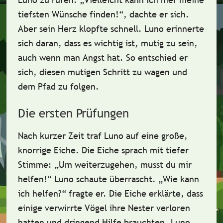
tiefsten Wünsche finden!“
, dachte er sich.
Aber sein Herz klopfte schnell. Luno erinnerte
sich daran, dass es wichtig ist,
mutig
zu sein,
auch wenn man Angst hat. So entschied er
sich, diesen
mutigen Schritt
zu wagen und
dem Pfad zu folgen.
Die ersten Prüfungen
Nach kurzer Zeit traf Luno auf eine große,
knorrige Eiche. Die Eiche sprach mit tiefer
Stimme:
„Um weiterzugehen, musst du mir
helfen!“
Luno schaute überrascht.
„Wie kann
ich helfen?“
fragte er. Die Eiche erklärte, dass
einige
verwirrte Vögel
ihre Nester verloren
hatten und dringend Hilfe brauchten. Luno