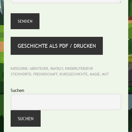
GESCHICHTE ALS PDF / DRUCKEN
KATEGORIE:
ABENTEUER
,
FANTASY
,
KINDERLITERATUR
STICHWORTE:
FREUNDSCHAFT
,
KURZGESCHICHTE
,
MAGIE
,
MUT
Seitenspalte
Suchen
SUCHEN