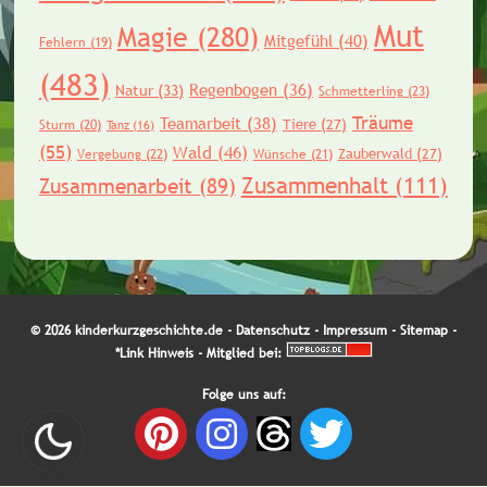
Mut
Magie
(280)
Mitgefühl
(40)
Fehlern
(19)
(483)
Regenbogen
(36)
Natur
(33)
Schmetterling
(23)
Träume
Teamarbeit
(38)
Tiere
(27)
Sturm
(20)
Tanz
(16)
(55)
Wald
(46)
Zauberwald
(27)
Vergebung
(22)
Wünsche
(21)
Zusammenhalt
(111)
Zusammenarbeit
(89)
© 2026 kinderkurzgeschichte.de -
Datenschutz
-
Impressum
-
Sitemap
-
*Link Hinweis
- Mitglied bei:
Folge uns auf: