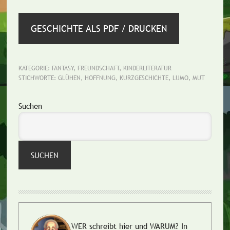
GESCHICHTE ALS PDF / DRUCKEN
KATEGORIE:
FANTASY
,
FREUNDSCHAFT
,
KINDERLITERATUR
STICHWORTE:
GLÜHEN
,
HOFFNUNG
,
KURZGESCHICHTE
,
LUMO
,
MUT
Seitenspalte
Suchen
SUCHEN
WER schreibt hier und WARUM?
In