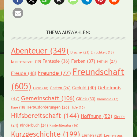
THEMA AUSWÄHLEN:
Abenteuer
(349)
Drache
(23)
Ehrlichkeit
(18)
Fantasie
(36)
Farben
(37)
Fehler
(27)
Erinnerungen
(19)
Freundschaft
Freunde
(77)
Freude
(48)
(605)
Geheimnis
Geduld
(40)
Garten
(26)
Fuchs
(18)
Gemeinschaft
(106)
(47)
Glück
(30)
Harmonie
(17)
Herausforderungen
(26)
Hase
(18)
Hilfe
(16)
Hilfsbereitschaft
(144)
Hoffnung
(52)
Kinder
(24)
Kinderbuch
(24)
Kinderliteratur
(16)
Kurzgeschichte
(199)
Lernen
(28)
Lernen aus