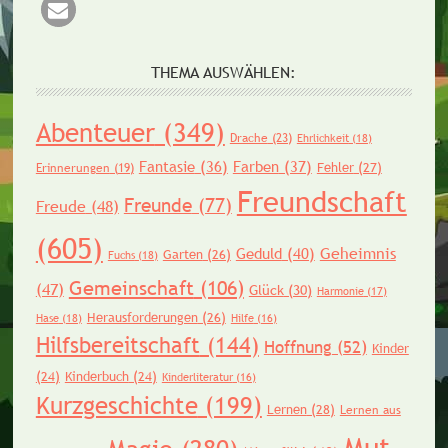
THEMA AUSWÄHLEN:
Abenteuer
(349)
Drache
(23)
Ehrlichkeit
(18)
Fantasie
(36)
Farben
(37)
Fehler
(27)
Erinnerungen
(19)
Freundschaft
Freunde
(77)
Freude
(48)
(605)
Geheimnis
Geduld
(40)
Garten
(26)
Fuchs
(18)
Gemeinschaft
(106)
(47)
Glück
(30)
Harmonie
(17)
Herausforderungen
(26)
Hase
(18)
Hilfe
(16)
Hilfsbereitschaft
(144)
Hoffnung
(52)
Kinder
(24)
Kinderbuch
(24)
Kinderliteratur
(16)
Kurzgeschichte
(199)
Lernen
(28)
Lernen aus
Mut